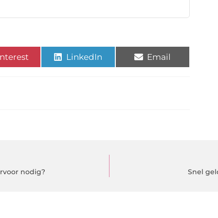
nterest
LinkedIn
Email
ervoor nodig?
Snel gel