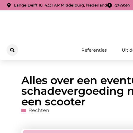
Lange Delft 18, 4331 AP Middelburg, Nederland
03:05:20
Referenties
Uit 
Alles over een event
schadevergoeding n
een scooter
Rechten