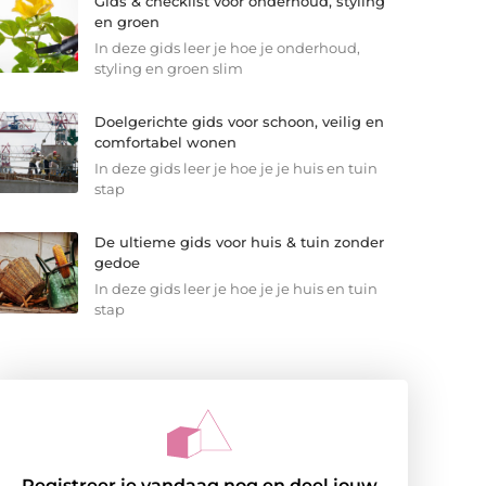
Gids & checklist voor onderhoud, styling
en groen
In deze gids leer je hoe je onderhoud,
styling en groen slim
Doelgerichte gids voor schoon, veilig en
comfortabel wonen
In deze gids leer je hoe je je huis en tuin
stap
De ultieme gids voor huis & tuin zonder
gedoe
In deze gids leer je hoe je je huis en tuin
stap
Registreer je vandaag nog en deel jouw