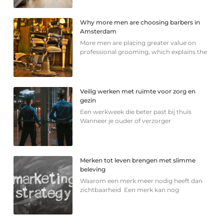
Why more men are choosing barbers in
Amsterdam
More men are placing greater value on
professional grooming, which explains the
Veilig werken met ruimte voor zorg en
gezin
Een werkweek die beter past bij thuis
Wanneer je ouder of verzorger
Merken tot leven brengen met slimme
beleving
Waarom een merk meer nodig heeft dan
zichtbaarheid Een merk kan nog