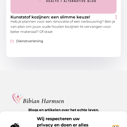
Kunststof kozijnen: een slimme keuze!
Heb je plannen voor een renovatie of een verbouwing? Ben je
van plan om jouw oude houten kozijnen te vervangen voor
beter materiaal? Of staat
Dienstverlening
Blogs en artikelen over het echte leven.
Ontdek inspirerende verhalen, herkenbare momenten en
Wij respecteren uw
waardevolle inzichten op BibianHarmsen.nl.
privacy en doen er alles