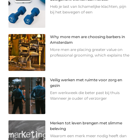
Heb je last van lichamelijke klachten, pijn
bij het bewegen of een
Why more men are choosing barbers in
Amsterdam
More men are placing greater value on
professional grooming, which explains the
Veilig werken met ruimte voor zorg en
gezin
Een werkweek die beter past bij thuis
Wanneer je ouder of verzorger
Merken tot leven brengen met slimme
beleving
Waarom een merk meer nodig heeft dan