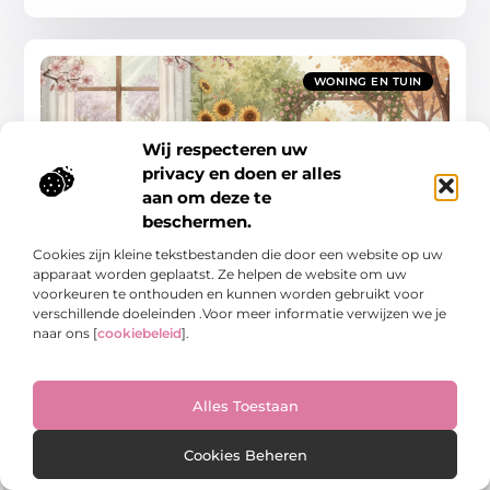
WONING EN TUIN
Wij respecteren uw
privacy en doen er alles
aan om deze te
beschermen.
Overzichtsgids voor beter wonen en tuinieren
het hele jaar door
Cookies zijn kleine tekstbestanden die door een website op uw
Uw huis en tuin in topconditie: een seizoensgids voor elke
apparaat worden geplaatst. Ze helpen de website om uw
maand Een comfortabel huis en een bloeiende tuin zijn het
voorkeuren te onthouden en kunnen worden gebruikt voor
resultaat van aandacht en zorg
verschillende doeleinden .Voor meer informatie verwijzen we je
naar ons [
cookiebeleid
].
Woning En Tuin
Alles Toestaan
WONING EN TUIN
Cookies Beheren