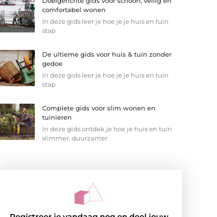
Doelgerichte gids voor schoon, veilig en
comfortabel wonen
In deze gids leer je hoe je je huis en tuin
stap
De ultieme gids voor huis & tuin zonder
gedoe
In deze gids leer je hoe je je huis en tuin
stap
Complete gids voor slim wonen en
tuinieren
In deze gids ontdek je hoe je huis en tuin
slimmer, duurzamer
Registreer je vandaag nog en deel jouw