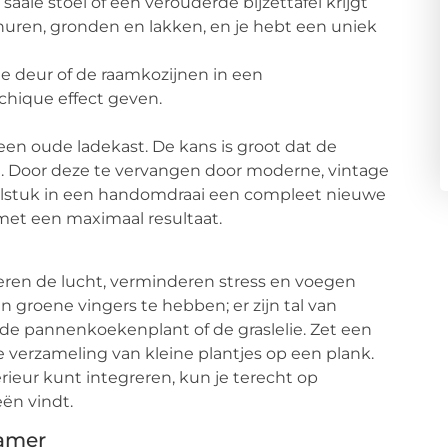
saaie stoel of een verouderde bijzettafel krijgt
huren, gronden en lakken, en je hebt een uniek
e deur of de raamkozijnen in een
chique effect geven.
 een oude ladekast. De kans is groot dat de
. Door deze te vervangen door moderne, vintage
belstuk in een handomdraai een compleet nieuwe
 met een maximaal resultaat.
veren de lucht, verminderen stress en voegen
en groene vingers te hebben; er zijn tal van
 de pannenkoekenplant of de graslelie. Zet een
 verzameling van kleine plantjes op een plank.
erieur kunt integreren, kun je terecht op
eën vindt.
kamer