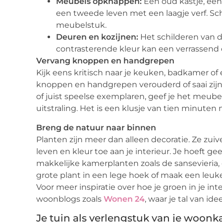
Meubels opknappen:
Een oud kastje, een 
een tweede leven met een laagje verf. Sc
meubelstuk.
Deuren en kozijnen:
Het schilderen van d
contrasterende kleur kan een verrassend 
Vervang knoppen en handgrepen
Kijk eens kritisch naar je keuken, badkamer of
knoppen en handgrepen verouderd of saai zijn
of juist speelse exemplaren, geef je het meu
uitstraling. Het is een klusje van tien minuten
Breng de natuur naar binnen
Planten zijn meer dan alleen decoratie. Ze zui
leven en kleur toe aan je interieur. Je hoeft ge
makkelijke kamerplanten zoals de sansevieria,
grote plant in een lege hoek of maak een leuke
Voor meer inspiratie over hoe je groen in je int
woonblogs zoals
Wonen 24
, waar je tal van ide
Je tuin als verlengstuk van je woon