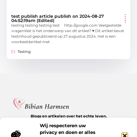
test publish article publish on 2024-08-27
04:52:19am (Edited)
testing testing testing test http://google.com Veelgestelde
vragenWat is het onderwerp van dit artikel?▼Dit artikel bevat
testinhoud gepubliceerd op 27 augustus 2024. Het is een
voorbeeldartikel met
Testing
Blogs en artikelen over het echte leven.
Ontdek inspirerende verhalen, herkenbare momenten en
Wij respecteren uw
waardevolle inzichten op BibianHarmsen.nl.
privacy en doen er alles