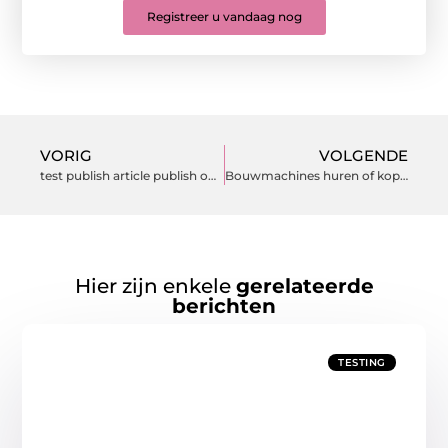
Registreer u vandaag nog
VORIG
VOLGENDE
test publish article publish on 2024-08-27 04:52:19am (Edited)
Bouwmachines huren of kopen is een verstandige keuze
Hier zijn enkele
gerelateerde
berichten
TESTING