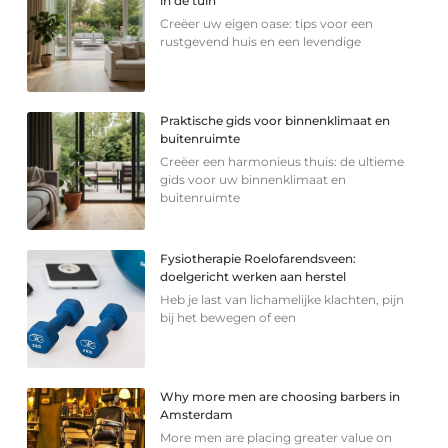
in de tuin
Creëer uw eigen oase: tips voor een
rustgevend huis en een levendige
Praktische gids voor binnenklimaat en
buitenruimte
Creëer een harmonieus thuis: de ultieme
gids voor uw binnenklimaat en
buitenruimte
Fysiotherapie Roelofarendsveen:
doelgericht werken aan herstel
Heb je last van lichamelijke klachten, pijn
bij het bewegen of een
Why more men are choosing barbers in
Amsterdam
More men are placing greater value on