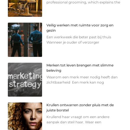
professional grooming, which explains the
Veilig werken met ruimte voor zorg en
gezin
Een werkweek die beter past bij thuis
Wanneer je ouder of verzorger
Merken tot leven brengen met slimme
beleving
Waarom een merk meer nodig heeft dan
zichtbaarheid Een merk kan nog
Krullen ontwarren zonder pluis met de
juiste borstel
Krullend haar vraagt om een andere
aanpak dan steil haar. Waar een