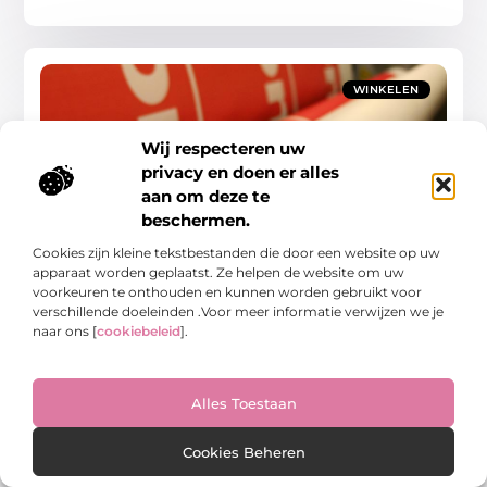
WINKELEN
Wij respecteren uw
privacy en doen er alles
aan om deze te
beschermen.
Ontdek de beste drukkerij in Heerenveen voor
Cookies zijn kleine tekstbestanden die door een website op uw
jouw bedrijf
apparaat worden geplaatst. Ze helpen de website om uw
In de huidige digitale wereld waarin we steeds meer online
voorkeuren te onthouden en kunnen worden gebruikt voor
communiceren, blijft drukwerk een belangrijke rol spelen.
verschillende doeleinden .Voor meer informatie verwijzen we je
Vooral voor lokale bedrijven in Heerenveen is het
naar ons [
cookiebeleid
].
Winkelen
Alles Toestaan
Cookies Beheren
WINKELEN