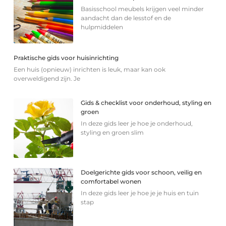
Basisschool meubels krijgen veel minder
aandacht dan de lesstof en de
hulpmiddelen
Praktische gids voor huisinrichting
Een huis (opnieuw) inrichten is leuk, maar kan ook
overweldigend zijn. Je
Gids & checklist voor onderhoud, styling en
groen
In deze gids leer je hoe je onderhoud,
styling en groen slim
Doelgerichte gids voor schoon, veilig en
comfortabel wonen
In deze gids leer je hoe je je huis en tuin
stap