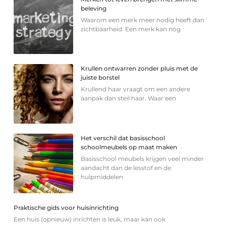
beleving
Waarom een merk meer nodig heeft dan
zichtbaarheid Een merk kan nog
Krullen ontwarren zonder pluis met de
juiste borstel
Krullend haar vraagt om een andere
aanpak dan steil haar. Waar een
Het verschil dat basisschool
schoolmeubels op maat maken
Basisschool meubels krijgen veel minder
aandacht dan de lesstof en de
hulpmiddelen
Praktische gids voor huisinrichting
Een huis (opnieuw) inrichten is leuk, maar kan ook