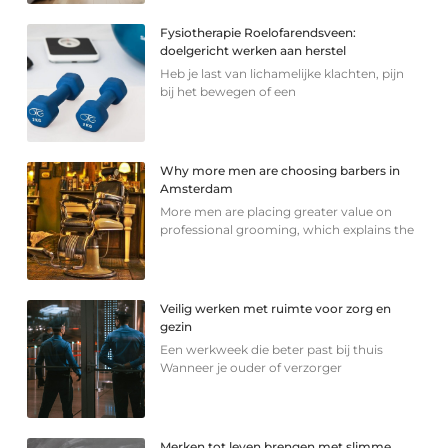
Fysiotherapie Roelofarendsveen:
doelgericht werken aan herstel
Heb je last van lichamelijke klachten, pijn
bij het bewegen of een
Why more men are choosing barbers in
Amsterdam
More men are placing greater value on
professional grooming, which explains the
Veilig werken met ruimte voor zorg en
gezin
Een werkweek die beter past bij thuis
Wanneer je ouder of verzorger
Merken tot leven brengen met slimme