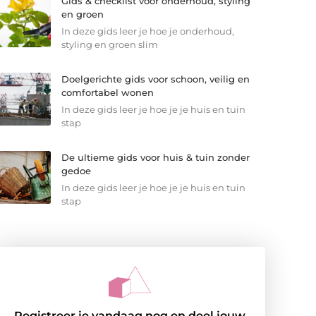
Gids & checklist voor onderhoud, styling
en groen
In deze gids leer je hoe je onderhoud,
styling en groen slim
Doelgerichte gids voor schoon, veilig en
comfortabel wonen
In deze gids leer je hoe je je huis en tuin
stap
De ultieme gids voor huis & tuin zonder
gedoe
In deze gids leer je hoe je je huis en tuin
stap
Registreer je vandaag nog en deel jouw