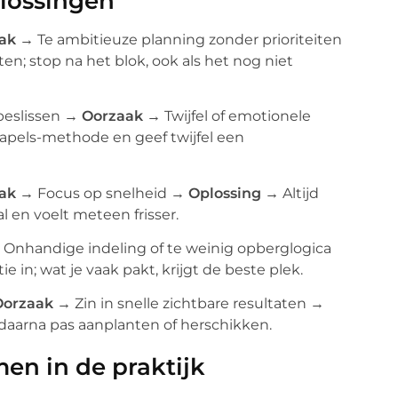
lossingen
ak →
Te ambitieuze planning zonder prioriteiten
en; stop na het blok, ook als het nog niet
 beslissen →
Oorzaak →
Twijfel of emotionele
apels-methode en geef twijfel een
ak →
Focus op snelheid →
Oplossing →
Altijd
l en voelt meteen frisser.
Onhandige indeling of te weinig opberglogica
 in; wat je vaak pakt, krijgt de beste plek.
Oorzaak →
Zin in snelle zichtbare resultaten →
daarna pas aanplanten of herschikken.
en in de praktijk