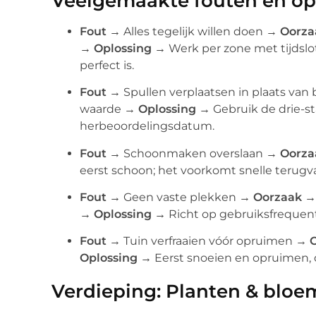
Veelgemaakte fouten en op
Fout →
Alles tegelijk willen doen →
Oorza
→
Oplossing →
Werk per zone met tijdslot
perfect is.
Fout →
Spullen verplaatsen in plaats van
waarde →
Oplossing →
Gebruik de drie-st
herbeoordelingsdatum.
Fout →
Schoonmaken overslaan →
Oorza
eerst schoon; het voorkomt snelle terugva
Fout →
Geen vaste plekken →
Oorzaak →
→
Oplossing →
Richt op gebruiksfrequentie
Fout →
Tuin verfraaien vóór opruimen →
Oplossing →
Eerst snoeien en opruimen, 
Verdieping: Planten & bloem