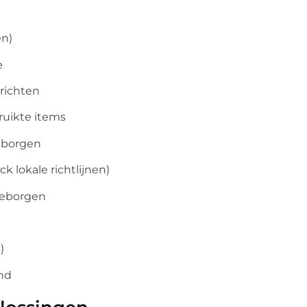
en)
e
richten
ruikte items
eborgen
k lokale richtlijnen)
geborgen
)
nd