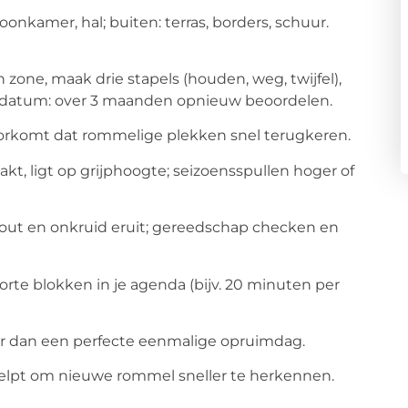
onkamer, hal; buiten: terras, borders, schuur.
n zone, maak drie stapels (houden, weg, twijfel),
een datum: over 3 maanden opnieuw beoordelen.
orkomt dat rommelige plekken snel terugkeren.
akt, ligt op grijphoogte; seizoensspullen hoger of
out en onkruid eruit; gereedschap checken en
orte blokken in je agenda (bijv. 20 minuten per
er dan een perfecte eenmalige opruimdag.
 helpt om nieuwe rommel sneller te herkennen.