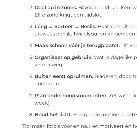
Deel op in zones.
Bijvoorbeeld: keuken, wo
Elke zone krijgt een tijdslot.
Leeg → Sorteer → Beslis.
Haal alles uit ee
en wees eerlijk. Twijfelspullen krijgen 
Maak schoon vóór je terugplaatst.
Dit vo
Organiseer op gebruik.
Wat je dagelijks p
verder weg.
Buiten eerst opruimen.
Bladeren, dood h
opbergen.
Plan onderhoudsmomenten.
Zet vaste, k
week).
Houd het licht.
Een goede routine is bet
Tip: maak foto’s vóór en na. Het motiveert én