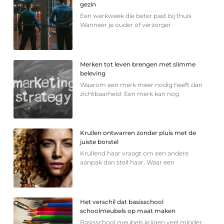
gezin
Een werkweek die beter past bij thuis
Wanneer je ouder of verzorger
Merken tot leven brengen met slimme
beleving
Waarom een merk meer nodig heeft dan
zichtbaarheid Een merk kan nog
Krullen ontwarren zonder pluis met de
juiste borstel
Krullend haar vraagt om een andere
aanpak dan steil haar. Waar een
Het verschil dat basisschool
schoolmeubels op maat maken
Basisschool meubels krijgen veel minder