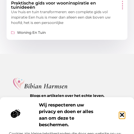
Praktische gids voor wooninspiratie en
tuinideeën
Uw huis en tuin transformeren: een complete gids vol
inspiratie Een huis is meer dan alleen een dak boven uw
hoofd; het is een persoonlijke
Woning En Tuin
Blogs en artikelen over het echte leven.
Ontdek inspirerende verhalen, herkenbare momenten en
Wij respecteren uw
waardevolle inzichten op BibianHarmsen.nl.
privacy en doen er alles
aan om deze te
Bericht categorie
beschermen.
Cookies zijn kleine tekstbestanden die door een website op uw