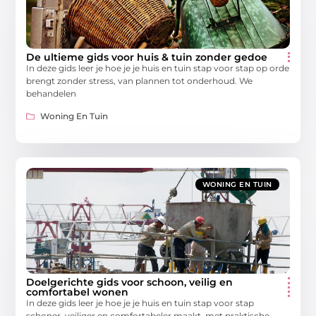
De ultieme gids voor huis & tuin zonder gedoe
In deze gids leer je hoe je je huis en tuin stap voor stap op orde
brengt zonder stress, van plannen tot onderhoud. We
behandelen
Woning En Tuin
WONING EN TUIN
Doelgerichte gids voor schoon, veilig en
comfortabel wonen
In deze gids leer je hoe je je huis en tuin stap voor stap
schoner, veiliger en comfortabeler maakt, met praktische