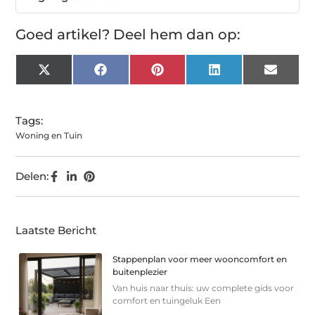
Goed artikel? Deel hem dan op:
X
Facebook
Pinterest
LinkedIn
Email
(Twitter)
Tags:
Woning en Tuin
Delen:
Laatste Bericht
Stappenplan voor meer wooncomfort en
buitenplezier
Van huis naar thuis: uw complete gids voor
comfort en tuingeluk Een