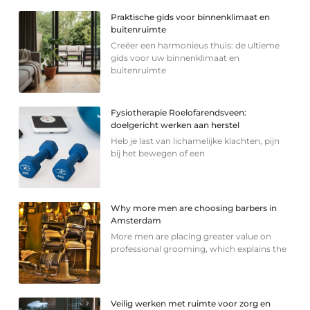
Praktische gids voor binnenklimaat en
buitenruimte
Creëer een harmonieus thuis: de ultieme
gids voor uw binnenklimaat en
buitenruimte
Fysiotherapie Roelofarendsveen:
doelgericht werken aan herstel
Heb je last van lichamelijke klachten, pijn
bij het bewegen of een
Why more men are choosing barbers in
Amsterdam
More men are placing greater value on
professional grooming, which explains the
Veilig werken met ruimte voor zorg en