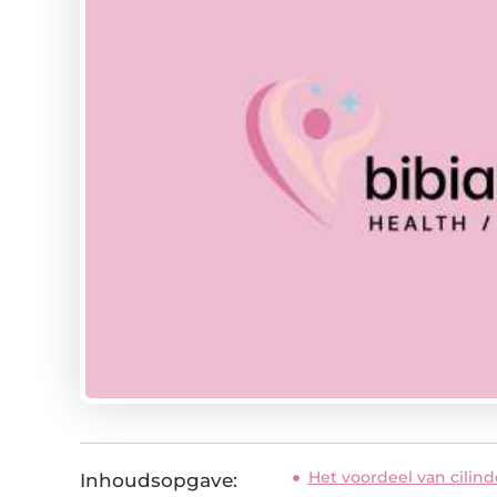
Het voordeel van cilind
Inhoudsopgave: