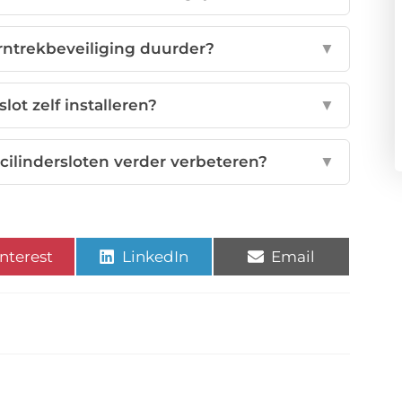
erntrekbeveiliging duurder?
▼
lot zelf installeren?
▼
cilindersloten verder verbeteren?
▼
nterest
LinkedIn
Email