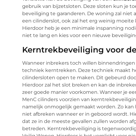
gebruik van bijzetsloten. Deze sloten kun je
beveiliging te garanderen. De woning zal niet 
een cilinderslot, ook zal het erg weinig moeit
Hierdoor heb je een minimale inspanning nod
niet te lang en kies voor een nieuwe beveiligi
Kerntrekbeveiliging voor d
Wanneer inbrekers toch willen binnendringen i
techniek kerntrekken. Deze techniek maakt h
cilindersloten open te maken. Dit gebeurd door
Hierdoor zal het slot breken en kan de inbreke
zeer goede manier voorkomen. Wanneer je e
MenC cilinders voorzien van kerntrekbeveiligin
namelijk onmogelijk gemaakt worden. Zo kan h
niet afbreken wanneer er in geboord wordt. Hi
dat ze in de meeste gevallen zullen worden afg
betreden. Kerntrekbeveiliging is tegenwoordig
Veilig Wonen. Hierdoor is het verplicht voo