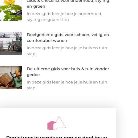
Gids & checklist voor onderhoud, styling
en groen
In deze gids leer je hoe je onderhoud,
styling en groen slim
Doelgerichte gids voor schoon, veilig en
comfortabel wonen
In deze gids leer je hoe je je huis en tuin
stap
De ultieme gids voor huis & tuin zonder
gedoe
In deze gids leer je hoe je je huis en tuin
stap
Registreer je vandaag nog en deel jouw