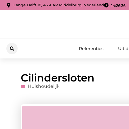
Lange Delft 18, 4331 AP Middelburg, Nederland
14:26:37
Referenties
Uit 
Cilindersloten
Huishoudelijk