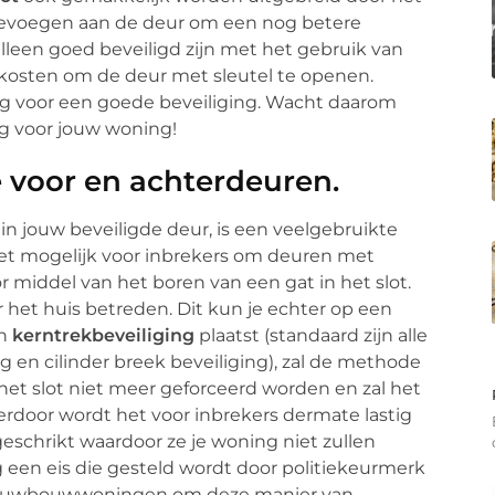
 toevoegen aan de deur om een nog betere
alleen goed beveiligd zijn met het gebruik van
e kosten om de deur met sleutel te openen.
ig voor een goede beveiliging. Wacht daarom
ng voor jouw woning!
e voor en achterdeuren.
n jouw beveiligde deur, is een veelgebruikte
et mogelijk voor inbrekers om deuren met
 middel van het boren van een gat in het slot.
r het huis betreden. Dit kun je echter op een
en
kerntrekbeveiliging
plaatst (standaard zijn alle
g en cilinder breek beveiliging), zal de methode
et slot niet meer geforceerd worden en zal het
erdoor wordt het voor inbrekers dermate lastig
eschrikt waardoor ze je woning niet zullen
 een eis die gesteld wordt door politiekeurmerk
r nieuwbouwwoningen om deze manier van