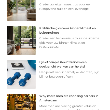
Creëer uw eigen oase: tips voor een
rustgevend huis en een levendige
Praktische gids voor binnenklimaat en
buitenruimte
Creëer een harmonieus thuis: de ultieme
gids voor uw binnenklimaat en
buitenruimte
Fysiotherapie Roelofarendsveen:
doelgericht werken aan herstel
Heb je last van lichamelijke klachten, pijn
bij het bewegen of een
Why more men are choosing barbers in
Amsterdam
More men are placing greater value on