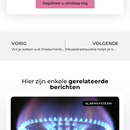
Registreer u vandaag nog
VORIG
VOLGENDE
Wil je weten wat theeschenkerij inhoudt?
Meubelrestauratie helpt je om een goede restaurateur te vinden voor jou.
Hier zijn enkele
gerelateerde
berichten
ALARMSYSTEEM