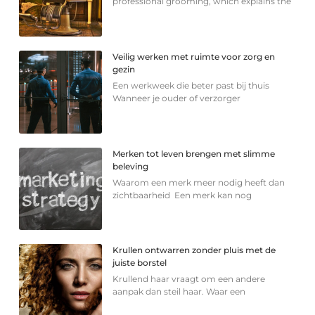
professional grooming, which explains the
Veilig werken met ruimte voor zorg en
gezin
Een werkweek die beter past bij thuis
Wanneer je ouder of verzorger
Merken tot leven brengen met slimme
beleving
Waarom een merk meer nodig heeft dan
zichtbaarheid Een merk kan nog
Krullen ontwarren zonder pluis met de
juiste borstel
Krullend haar vraagt om een andere
aanpak dan steil haar. Waar een