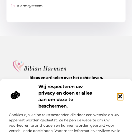
Alarmsysteem
Blogs en artikelen over het echte leven.
Ontdek inspirerende verhalen, herkenbare momenten en
Wij respecteren uw
waardevolle inzichten op BibianHarmsen.nl.
privacy en doen er alles
aan om deze te
Bericht categorie
beschermen.
Cookies zijn kleine tekstbestanden die door een website op uw
apparaat worden geplaatst. Ze helpen de website om uw
Onze informatie
voorkeuren te onthouden en kunnen worden gebruikt voor
verschillende doeleinden .Voor meer informatie verwijzen we je