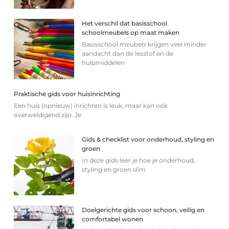
Het verschil dat basisschool
schoolmeubels op maat maken
Basisschool meubels krijgen veel minder
aandacht dan de lesstof en de
hulpmiddelen
Praktische gids voor huisinrichting
Een huis (opnieuw) inrichten is leuk, maar kan ook
overweldigend zijn. Je
Gids & checklist voor onderhoud, styling en
groen
In deze gids leer je hoe je onderhoud,
styling en groen slim
Doelgerichte gids voor schoon, veilig en
comfortabel wonen