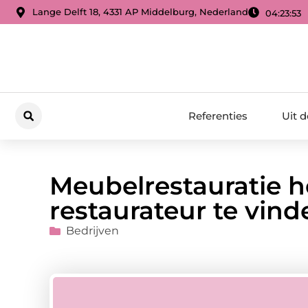
Lange Delft 18, 4331 AP Middelburg, Nederland
04:23:54
Referenties
Uit 
Meubelrestauratie h
restaurateur te vind
Bedrijven