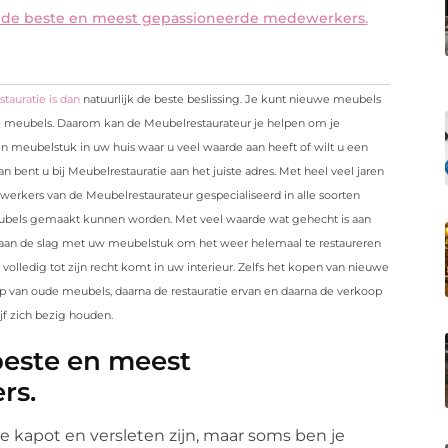
r de beste en meest gepassioneerde medewerkers.
tauratie is dan
natuurlijk de beste beslissing. Je kunt nieuwe meubels
 meubels. Daarom kan de Meubelrestaurateur je helpen om je
 meubelstuk in uw huis waar u veel waarde aan heeft of wilt u een
 bent u bij Meubelrestauratie aan het juiste adres. Met heel veel jaren
ewerkers van de Meubelrestaurateur gespecialiseerd in alle soorten
ubels gemaakt kunnen worden. Met veel waarde wat gehecht is aan
aan de slag met uw meubelstuk om het weer helemaal te restaureren
olledig tot zijn recht komt in uw interieur. Zelfs het kopen van nieuwe
 van oude meubels, daarna de restauratie ervan en daarna de verkoop
jf zich bezig houden.
beste en meest
rs.
kapot en versleten zijn, maar soms ben je