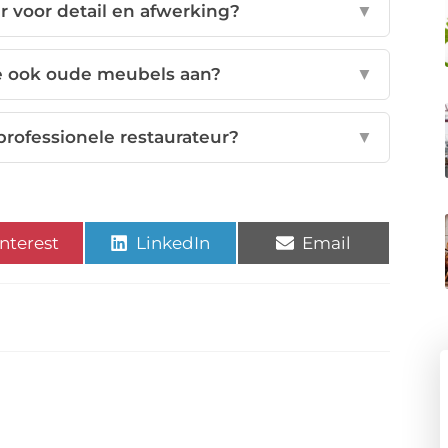
r voor detail en afwerking?
▼
e ook oude meubels aan?
▼
rofessionele restaurateur?
▼
nterest
LinkedIn
Email