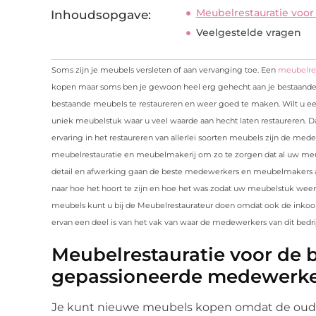
Meubelrestauratie voo
Inhoudsopgave:
Veelgestelde vragen
Soms zijn je meubels versleten of aan vervanging toe. Een
meubelres
kopen maar soms ben je gewoon heel erg gehecht aan je bestaande
bestaande meubels te restaureren en weer goed te maken. Wilt u een
uniek meubelstuk waar u veel waarde aan hecht laten restaureren. Dan
ervaring in het restaureren van allerlei soorten meubels zijn de med
meubelrestauratie en meubelmakerij om zo te zorgen dat al uw me
detail en afwerking gaan de beste medewerkers en meubelmakers 
naar hoe het hoort te zijn en hoe het was zodat uw meubelstuk weer v
meubels kunt u bij de Meubelrestaurateur doen omdat ook de inkoop
ervan een deel is van het vak van waar de medewerkers van dit bedri
Meubelrestauratie voor de 
gepassioneerde medewerke
Je kunt nieuwe meubels kopen omdat de oude 