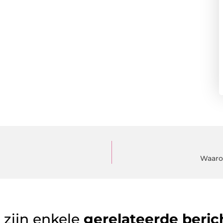
Waaro
 zijn enkele
gerelateerde beric