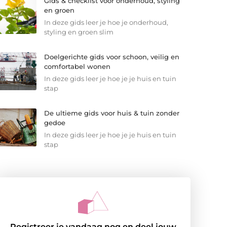
Gids & checklist voor onderhoud, styling
en groen
In deze gids leer je hoe je onderhoud,
styling en groen slim
Doelgerichte gids voor schoon, veilig en
comfortabel wonen
In deze gids leer je hoe je je huis en tuin
stap
De ultieme gids voor huis & tuin zonder
gedoe
In deze gids leer je hoe je je huis en tuin
stap
Registreer je vandaag nog en deel jouw