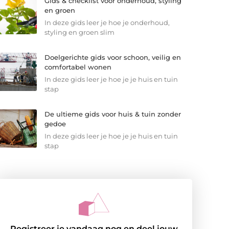
Gids & checklist voor onderhoud, styling
en groen
In deze gids leer je hoe je onderhoud,
styling en groen slim
Doelgerichte gids voor schoon, veilig en
comfortabel wonen
In deze gids leer je hoe je je huis en tuin
stap
De ultieme gids voor huis & tuin zonder
gedoe
In deze gids leer je hoe je je huis en tuin
stap
Registreer je vandaag nog en deel jouw