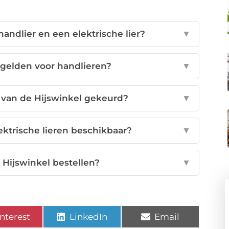
handlier en een elektrische lier?
▼
 gelden voor handlieren?
▼
 van de Hijswinkel gekeurd?
▼
ektrische lieren beschikbaar?
▼
 Hijswinkel bestellen?
▼
nterest
LinkedIn
Email