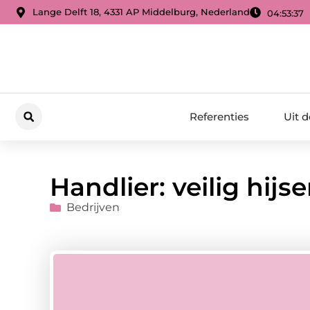
Lange Delft 18, 4331 AP Middelburg, Nederland
04:53:38
Referenties
Uit 
Handlier: veilig hijs
Bedrijven