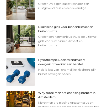
Creëer uw eigen oase: tips voor een
rustgevend huis en een levendige
Praktische gids voor binnenklimaat en
buitenruimte
Creëer een harmonieus thuis: de ultieme
gids voor uw binnenklimaat en
buitenruimte
Fysiotherapie Roelofarendsveen:
doelgericht werken aan herstel
Heb je last van lichamelijke klachten, pijn
bij het bewegen of een
Why more men are choosing barbers in
Amsterdam
More men are placing greater value on
professional grooming, which explains the