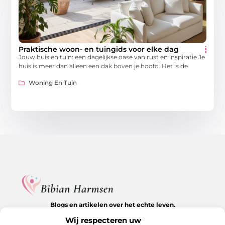
Praktische woon- en tuingids voor elke dag
Jouw huis en tuin: een dagelijkse oase van rust en inspiratie Je
huis is meer dan alleen een dak boven je hoofd. Het is de
Woning En Tuin
Blogs en artikelen over het echte leven.
Ontdek inspirerende verhalen, herkenbare momenten en
Wij respecteren uw
waardevolle inzichten op BibianHarmsen.nl.