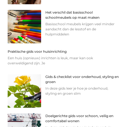
Het verschil dat basisschool
schoolmeubels op maat maken
Basisschool meubels krijgen veel minder
aandacht dan de lesstof en de
hulpmiddelen
Praktische gids voor huisinrichting
Een huis (opnieuw) inrichten is leuk, maar kan ook
overweldigend zijn. Je
Gids & checklist voor onderhoud, styling en
groen
In deze gids leer je hoe je onderhoud,
styling en groen slim
Doelgerichte gids voor schoon, veilig en
comfortabel wonen