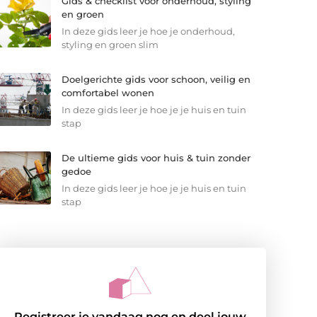
Gids & checklist voor onderhoud, styling
en groen
In deze gids leer je hoe je onderhoud,
styling en groen slim
Doelgerichte gids voor schoon, veilig en
comfortabel wonen
In deze gids leer je hoe je je huis en tuin
stap
De ultieme gids voor huis & tuin zonder
gedoe
In deze gids leer je hoe je je huis en tuin
stap
Registreer je vandaag nog en deel jouw