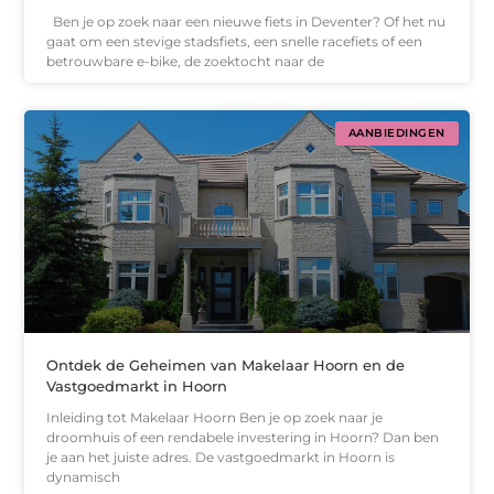
Ben je op zoek naar een nieuwe fiets in Deventer? Of het nu
gaat om een stevige stadsfiets, een snelle racefiets of een
betrouwbare e-bike, de zoektocht naar de
AANBIEDINGEN
Ontdek de Geheimen van Makelaar Hoorn en de
Vastgoedmarkt in Hoorn
Inleiding tot Makelaar Hoorn Ben je op zoek naar je
droomhuis of een rendabele investering in Hoorn? Dan ben
je aan het juiste adres. De vastgoedmarkt in Hoorn is
dynamisch