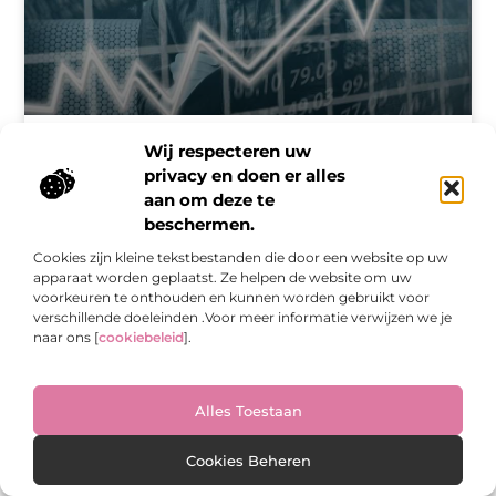
Driesteden Business: Jouw Weg naar Lokale
Wij respecteren uw
Zakelijke Triomf
privacy en doen er alles
aan om deze te
Driesteden Business: Jouw Weg naar Lokale Zakelijke Triomf
In de levendige wereld van het zakenleven is het smeden
beschermen.
van sterke zakelijke relaties en het benutten van lokale
Cookies zijn kleine tekstbestanden die door een website op uw
kansen van onschatbare
apparaat worden geplaatst. Ze helpen de website om uw
voorkeuren te onthouden en kunnen worden gebruikt voor
verschillende doeleinden .Voor meer informatie verwijzen we je
AANBIEDINGEN
naar ons [
cookiebeleid
].
Alles Toestaan
Cookies Beheren