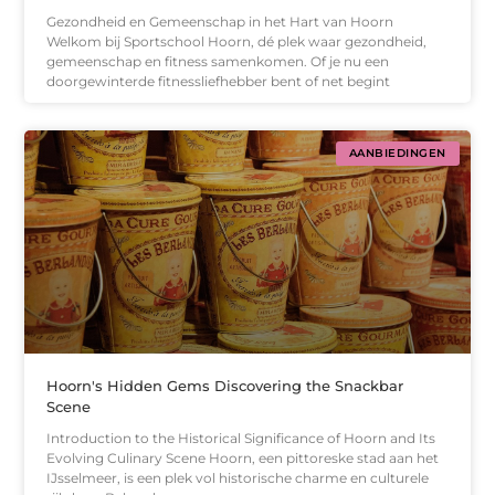
Gezondheid en Gemeenschap in het Hart van Hoorn
Welkom bij Sportschool Hoorn, dé plek waar gezondheid,
gemeenschap en fitness samenkomen. Of je nu een
doorgewinterde fitnessliefhebber bent of net begint
AANBIEDINGEN
Hoorn's Hidden Gems Discovering the Snackbar
Scene
Introduction to the Historical Significance of Hoorn and Its
Evolving Culinary Scene Hoorn, een pittoreske stad aan het
IJsselmeer, is een plek vol historische charme en culturele