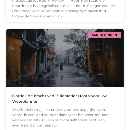
Introductie tot Hoorn Welkom in Hoorn, een stad die
doordrenkt is van geschiedenis en cultuur. Gelegen aan het
IJsselmeer, was Hoorn ooit een belangrijke havenstad
tijdens de Gouden Eeuw van
AANBIEDINGEN
Ontdek de Kracht van Buienradar Hoorn voor Uw
Weerplannen
Weerberichten zijn essentieel voor ons dagelijks leven,
vooral in een land als Nederland waar het weer snel kan
veranderen. Of u nu een outdoor liefhebber bent, een
evenement organiseert of