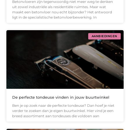
Betonvloeren zijn tegenwoordig niet meer weg te denken
uit zowel industriële als residentiële ruimtes. Maar wat
maakt een betonvloer nou echt bijzonder? Het antwoord
ligt in de specialistische betonvloerbewerking. In
AANBIEDINGEN
De perfecte tondeuse vinden in jouw buurtwinkel
Ben je op zoek naar de perfecte tondeuse? Dan hoef je niet
verder te zoeken dan je eigen buurtwinkel. Hier vind je een
breed assortiment aan tondeuses die voldoen aan