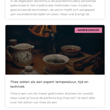
In de afgelopen decennia is de paardenhouderij aanzienlijk
geëvolueerd. Van traditionele methoden naar moderne,
geavanceerde technieken, de sector heeft zich aangepast
aan veranderende tijden en eisen. Maar wat brengt de
AANBIEDINGEN
Thee zetten als een expert: temperatuur, tijd en
techniek
Thee is een van de meest gedronken dranken ter wereld.
Maar weet je hoe je de perfecte kop thee zet? Je leert alles
over het zetten van thee als een