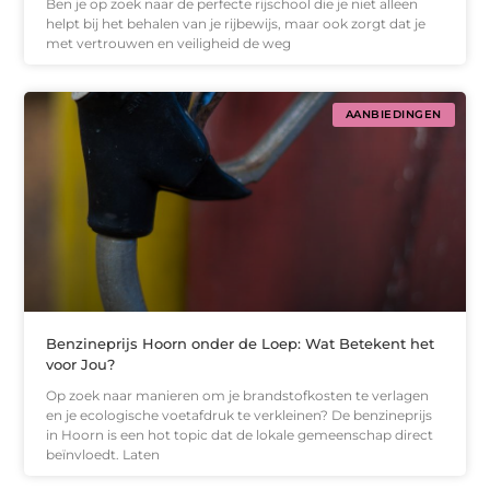
Ben je op zoek naar de perfecte rijschool die je niet alleen
helpt bij het behalen van je rijbewijs, maar ook zorgt dat je
met vertrouwen en veiligheid de weg
AANBIEDINGEN
Benzineprijs Hoorn onder de Loep: Wat Betekent het
voor Jou?
Op zoek naar manieren om je brandstofkosten te verlagen
en je ecologische voetafdruk te verkleinen? De benzineprijs
in Hoorn is een hot topic dat de lokale gemeenschap direct
beïnvloedt. Laten