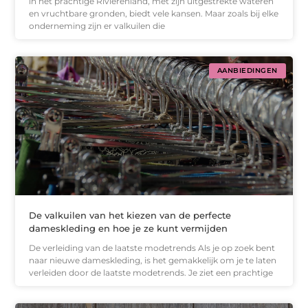
in het prachtige Rivierenland, met zijn uitgestrekte wateren
en vruchtbare gronden, biedt vele kansen. Maar zoals bij elke
onderneming zijn er valkuilen die
AANBIEDINGEN
De valkuilen van het kiezen van de perfecte
dameskleding en hoe je ze kunt vermijden
De verleiding van de laatste modetrends Als je op zoek bent
naar nieuwe dameskleding, is het gemakkelijk om je te laten
verleiden door de laatste modetrends. Je ziet een prachtige