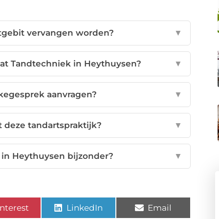
tgebit vervangen worden?
▼
at Tandtechniek in Heythuysen?
▼
takegesprek aanvragen?
▼
 deze tandartspraktijk?
▼
 in Heythuysen bijzonder?
▼
nterest
LinkedIn
Email