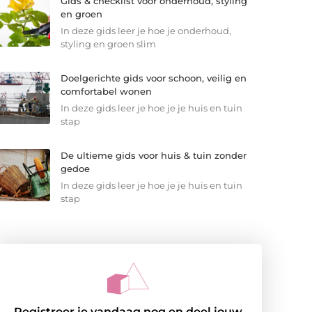
Gids & checklist voor onderhoud, styling
en groen
In deze gids leer je hoe je onderhoud,
styling en groen slim
Doelgerichte gids voor schoon, veilig en
comfortabel wonen
In deze gids leer je hoe je je huis en tuin
stap
De ultieme gids voor huis & tuin zonder
gedoe
In deze gids leer je hoe je je huis en tuin
stap
Registreer je vandaag nog en deel jouw