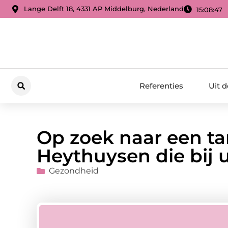
Lange Delft 18, 4331 AP Middelburg, Nederland
15:08:48
Referenties
Uit 
Op zoek naar een ta
Heythuysen die bij 
Gezondheid