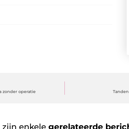
a zonder operatie
Tanden 
 zijn enkele
gerelateerde beric