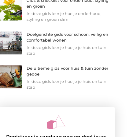
Gids & checklist voor onderhoud, styling
en groen
In deze gids leer je hoe je onderhoud,
styling en groen slim
Doelgerichte gids voor schoon, veilig en
comfortabel wonen
In deze gids leer je hoe je je huis en tuin
stap
De ultieme gids voor huis & tuin zonder
gedoe
In deze gids leer je hoe je je huis en tuin
stap
Registreer je vandaag nog en deel jouw