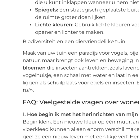
die u kunt inklappen wanneer u hem niet
Spiegels:
Een strategisch geplaatste buit
de ruimte groter doen lijken.
Lichte kleuren:
Gebruik lichte kleuren v
opener en lichter te maken.
Biodiversiteit en een diervriendelijke tuin
Maak van uw tuin een paradijs voor vogels, bijen
natuur, maar brengt ook leven en beweging in 
bloemen
die insecten aantrekken, zoals lavend
vogelhuisje, een schaal met water en laat in e
liggen als schuilplaats voor egels en insecten.
tuin
.
FAQ: Veelgestelde vragen over wone
1. Hoe begin ik met het herinrichten van mi
Begin klein. Een nieuwe kleur op één muur, a
vloerkleed kunnen al een enorm verschil mak
geef ze een nieuw leven met een likje verf. 