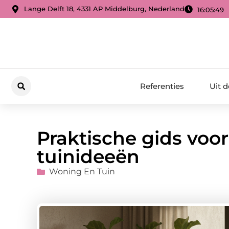
Lange Delft 18, 4331 AP Middelburg, Nederland
16:05:50
Referenties
Uit 
Praktische gids voo
tuinideeën
Woning En Tuin