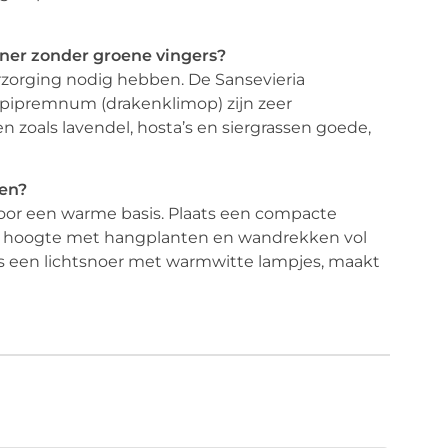
nner zonder groene vingers?
rzorging nodig hebben. De Sansevieria
Epipremnum (drakenklimop) zijn zeer
n zoals lavendel, hosta’s en siergrassen goede,
ken?
oor een warme basis. Plaats een compacte
 de hoogte met hangplanten en wandrekken vol
als een lichtsnoer met warmwitte lampjes, maakt