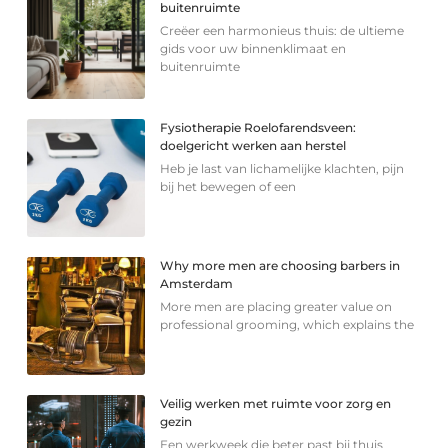
buitenruimte
Creëer een harmonieus thuis: de ultieme
gids voor uw binnenklimaat en
buitenruimte
Fysiotherapie Roelofarendsveen:
doelgericht werken aan herstel
Heb je last van lichamelijke klachten, pijn
bij het bewegen of een
Why more men are choosing barbers in
Amsterdam
More men are placing greater value on
professional grooming, which explains the
Veilig werken met ruimte voor zorg en
gezin
Een werkweek die beter past bij thuis