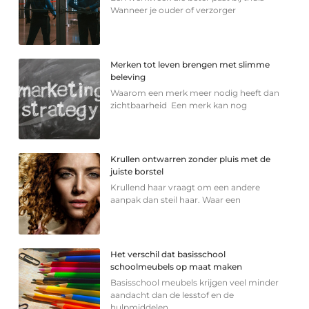
Wanneer je ouder of verzorger
Merken tot leven brengen met slimme
beleving
Waarom een merk meer nodig heeft dan
zichtbaarheid Een merk kan nog
Krullen ontwarren zonder pluis met de
juiste borstel
Krullend haar vraagt om een andere
aanpak dan steil haar. Waar een
Het verschil dat basisschool
schoolmeubels op maat maken
Basisschool meubels krijgen veel minder
aandacht dan de lesstof en de
hulpmiddelen