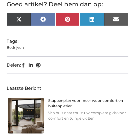
Goed artikel? Deel hem dan op:
X
Facebook
Pinterest
LinkedIn
Email
(Twitter)
Tags:
Bedrijven
Delen:
Laatste Bericht
Stappenplan voor meer wooncomfort en
buitenplezier
Van huis naar thuis: uw complete gids voor
comfort en tuingeluk Een