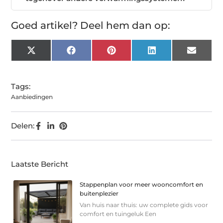
Goed artikel? Deel hem dan op:
X
Facebook
Pinterest
LinkedIn
Email
(Twitter)
Tags:
Aanbiedingen
Delen:
Laatste Bericht
Stappenplan voor meer wooncomfort en
buitenplezier
Van huis naar thuis: uw complete gids voor
comfort en tuingeluk Een