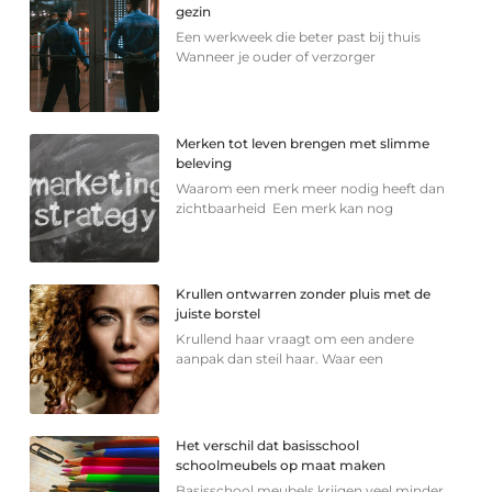
gezin
Een werkweek die beter past bij thuis
Wanneer je ouder of verzorger
Merken tot leven brengen met slimme
beleving
Waarom een merk meer nodig heeft dan
zichtbaarheid Een merk kan nog
Krullen ontwarren zonder pluis met de
juiste borstel
Krullend haar vraagt om een andere
aanpak dan steil haar. Waar een
Het verschil dat basisschool
schoolmeubels op maat maken
Basisschool meubels krijgen veel minder