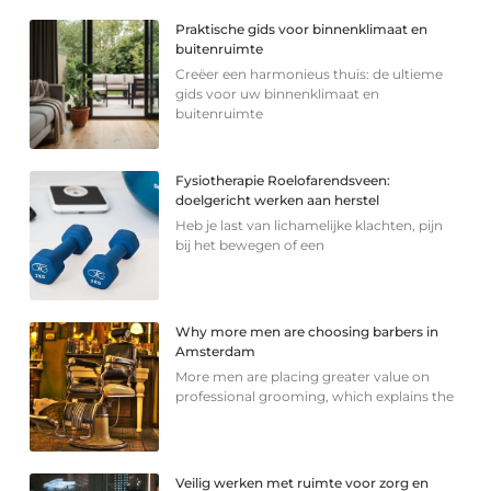
Praktische gids voor binnenklimaat en
buitenruimte
Creëer een harmonieus thuis: de ultieme
gids voor uw binnenklimaat en
buitenruimte
Fysiotherapie Roelofarendsveen:
doelgericht werken aan herstel
Heb je last van lichamelijke klachten, pijn
bij het bewegen of een
Why more men are choosing barbers in
Amsterdam
More men are placing greater value on
professional grooming, which explains the
Veilig werken met ruimte voor zorg en