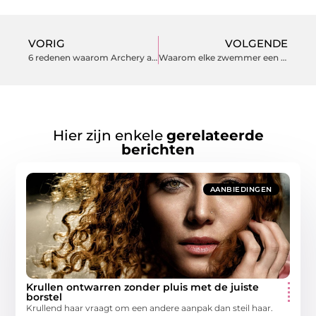
VORIG
VOLGENDE
6 redenen waarom Archery attack het leukste uitje is!
Waarom elke zwemmer een goede zwembril moet hebben
Hier zijn enkele
gerelateerde
berichten
AANBIEDINGEN
Krullen ontwarren zonder pluis met de juiste
borstel
Krullend haar vraagt om een andere aanpak dan steil haar.