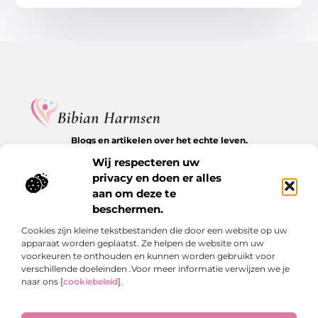
Blogs en artikelen over het echte leven.
Ontdek inspirerende verhalen, herkenbare momenten en
Wij respecteren uw
waardevolle inzichten op BibianHarmsen.nl.
privacy en doen er alles
aan om deze te
Bericht categorie
beschermen.
Cookies zijn kleine tekstbestanden die door een website op uw
apparaat worden geplaatst. Ze helpen de website om uw
Onze informatie
voorkeuren te onthouden en kunnen worden gebruikt voor
verschillende doeleinden .Voor meer informatie verwijzen we je
Goede backlinks kopen: de stille kracht achter online groei
Hoe kan je online geld verdienen? De echte antwoorden op een veelgestelde vraag
naar ons [
cookiebeleid
].