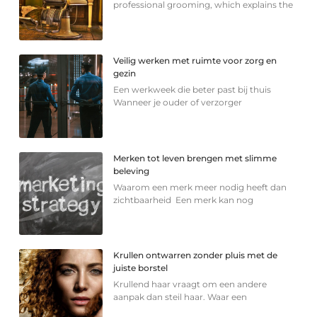
professional grooming, which explains the
Veilig werken met ruimte voor zorg en
gezin
Een werkweek die beter past bij thuis
Wanneer je ouder of verzorger
Merken tot leven brengen met slimme
beleving
Waarom een merk meer nodig heeft dan
zichtbaarheid Een merk kan nog
Krullen ontwarren zonder pluis met de
juiste borstel
Krullend haar vraagt om een andere
aanpak dan steil haar. Waar een