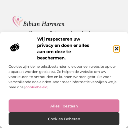
Blogs en artikelen over het echte leven.
Ontdek inspirerende verhalen, herkenbare momenten en
Wij respecteren uw
waardevolle inzichten op BibianHarmsen.nl.
privacy en doen er alles
aan om deze te
Bericht categorie
beschermen.
Cookies zijn kleine tekstbestanden die door een website op uw
apparaat worden geplaatst. Ze helpen de website om uw
voorkeuren te onthouden en kunnen worden gebruikt voor
Onze informatie
verschillende doeleinden .Voor meer informatie verwijzen we je
naar ons [
cookiebeleid
].
Goede backlinks kopen: de stille kracht achter online groei
Hoe kan je online geld verdienen? De echte antwoorden op een veelgestelde vraag
Alles Toestaan
Website index
Cookiebeleid (EU)
Cookies Beheren
@2025 www.bibianharmsen.nl. All Right Reserved.