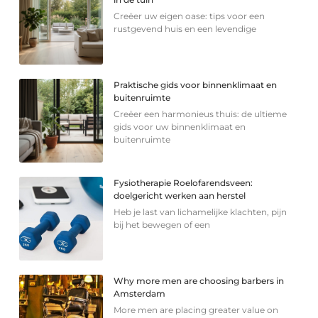
Creëer uw eigen oase: tips voor een
rustgevend huis en een levendige
Praktische gids voor binnenklimaat en
buitenruimte
Creëer een harmonieus thuis: de ultieme
gids voor uw binnenklimaat en
buitenruimte
Fysiotherapie Roelofarendsveen:
doelgericht werken aan herstel
Heb je last van lichamelijke klachten, pijn
bij het bewegen of een
Why more men are choosing barbers in
Amsterdam
More men are placing greater value on