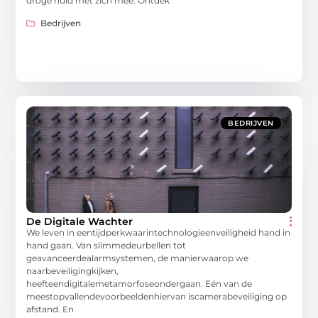
droge huid met zich mee. Ontdek
Bedrijven
BEDRIJVEN
De Digitale Wachter
We leven in eentijdperkwaarintechnologieenveiligheid hand in
hand gaan. Van slimmedeurbellen tot
geavanceerdealarmsystemen, de manierwaarop we
naarbeveiligingkijken,
heefteendigitalemetamorfoseondergaan. Eén van de
meestopvallendevoorbeeldenhiervan iscamerabeveiliging op
afstand. En