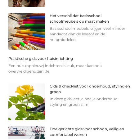
Het verschil dat basisschool
schoolmeubels op maat maken
Basisschool meubels krijgen veel minder
aandacht dan de lesstof en de
hulpmiddelen
Praktische gids voor huisinrichting
Een huis (opnieuw) inrichten is leuk, maar kan ook
overweldigend zijn. Je
Gids & checklist voor onderhoud, styling en
groen
In deze gids leer je hoe je onderhoud,
styling en groen slim
Doelgerichte gids voor schoon, veilig en
comfortabel wonen