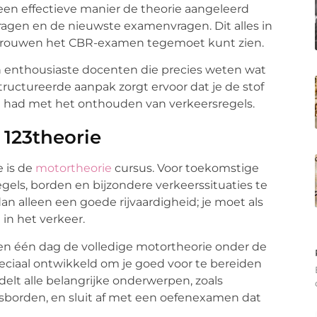
 een effectieve manier de theorie aangeleerd
ragen en de nieuwste examenvragen. Dit alles in
rtrouwen het CBR-examen tegemoet kunt zien.
en enthousiaste docenten die precies weten wat
ructureerde aanpak zorgt ervoor dat je de stof
ite had met het onthouden van verkeersregels.
 123theorie
e is de
motortheorie
cursus. Voor toekomstige
egels, borden en bijzondere verkeerssituaties te
 alleen een goede rijvaardigheid; je moet als
 in het verkeer.
nnen één dag de volledige motortheorie onder de
peciaal ontwikkeld om je goed voor te bereiden
elt alle belangrijke onderwerpen, zoals
rsborden, en sluit af met een oefenexamen dat