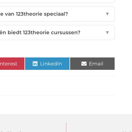
 van 123theorie speciaal?
▼
ën biedt 123theorie cursussen?
▼
nterest
LinkedIn
Email