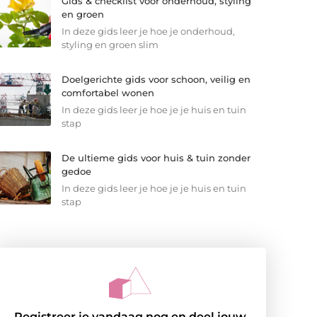
Gids & checklist voor onderhoud, styling
en groen
In deze gids leer je hoe je onderhoud,
styling en groen slim
Doelgerichte gids voor schoon, veilig en
comfortabel wonen
In deze gids leer je hoe je je huis en tuin
stap
De ultieme gids voor huis & tuin zonder
gedoe
In deze gids leer je hoe je je huis en tuin
stap
Registreer je vandaag nog en deel jouw