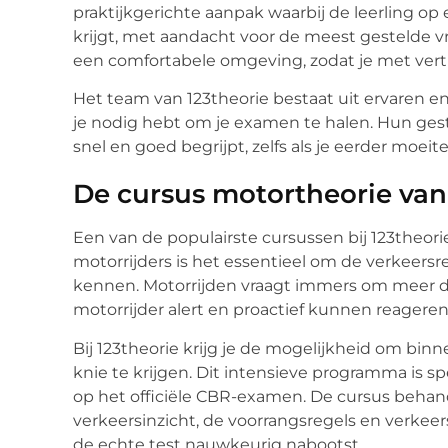
praktijkgerichte aanpak waarbij de leerling op
krijgt, met aandacht voor de meest gestelde v
een comfortabele omgeving, zodat je met ve
Het team van 123theorie bestaat uit ervaren 
je nodig hebt om je examen te halen. Hun gest
snel en goed begrijpt, zelfs als je eerder moe
De cursus motortheorie van
Een van de populairste cursussen bij 123theori
motorrijders is het essentieel om de verkeersr
kennen. Motorrijden vraagt immers om meer dan
motorrijder alert en proactief kunnen reageren
Bij 123theorie krijg je de mogelijkheid om bi
knie te krijgen. Dit intensieve programma is s
op het officiële CBR-examen. De cursus behand
verkeersinzicht, de voorrangsregels en verkee
de echte test nauwkeurig nabootst.