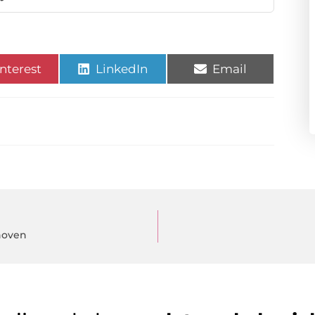
nterest
LinkedIn
Email
dhoven