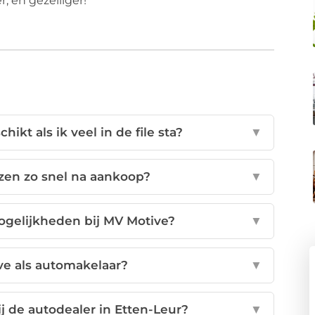
, en gezelliger!
ikt als ik veel in de file sta?
▼
zen zo snel na aankoop?
▼
ogelijkheden bij MV Motive?
▼
e als automakelaar?
▼
 de autodealer in Etten-Leur?
▼