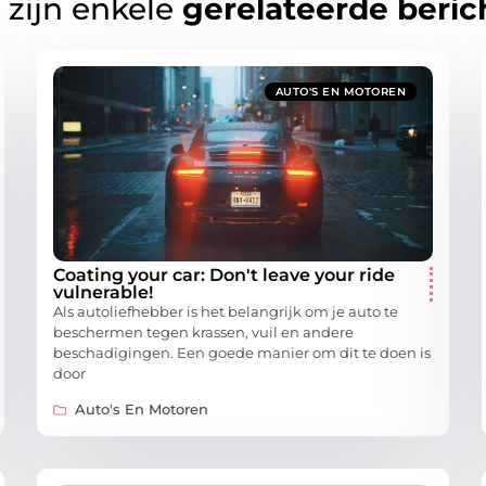
 zijn enkele
gerelateerde beric
AUTO'S EN MOTOREN
Coating your car: Don't leave your ride
vulnerable!
Als autoliefhebber is het belangrijk om je auto te
beschermen tegen krassen, vuil en andere
beschadigingen. Een goede manier om dit te doen is
door
Auto's En Motoren