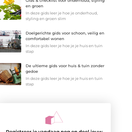
Gids & checklist voor onderhoud, styling
en groen
In deze gids leer je hoe je onderhoud,
styling en groen slim
Doelgerichte gids voor schoon, veilig en
comfortabel wonen
In deze gids leer je hoe je je huis en tuin
stap
De ultieme gids voor huis & tuin zonder
gedoe
In deze gids leer je hoe je je huis en tuin
stap
Registreer je vandaag nog en deel jouw