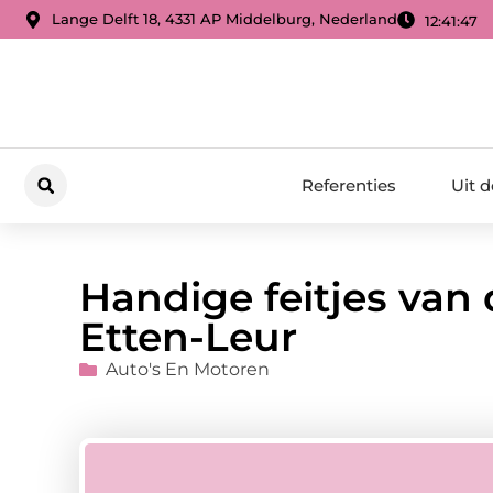
Lange Delft 18, 4331 AP Middelburg, Nederland
12:41:48
Referenties
Uit 
Handige feitjes van 
Etten-Leur
Auto's En Motoren