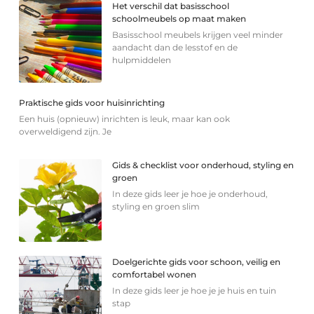
Het verschil dat basisschool
schoolmeubels op maat maken
Basisschool meubels krijgen veel minder
aandacht dan de lesstof en de
hulpmiddelen
Praktische gids voor huisinrichting
Een huis (opnieuw) inrichten is leuk, maar kan ook
overweldigend zijn. Je
Gids & checklist voor onderhoud, styling en
groen
In deze gids leer je hoe je onderhoud,
styling en groen slim
Doelgerichte gids voor schoon, veilig en
comfortabel wonen
In deze gids leer je hoe je je huis en tuin
stap