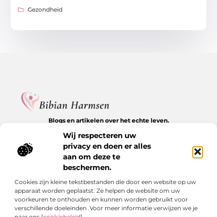
Gezondheid
Blogs en artikelen over het echte leven.
Ontdek inspirerende verhalen, herkenbare momenten en
Wij respecteren uw
waardevolle inzichten op BibianHarmsen.nl.
privacy en doen er alles
aan om deze te
Bericht categorie
beschermen.
Cookies zijn kleine tekstbestanden die door een website op uw
apparaat worden geplaatst. Ze helpen de website om uw
Onze informatie
voorkeuren te onthouden en kunnen worden gebruikt voor
verschillende doeleinden .Voor meer informatie verwijzen we je
Goede backlinks kopen: de stille kracht achter online groei
Hoe kan je online geld verdienen? De echte antwoorden op een veelgestelde vraag
naar ons [
cookiebeleid
].