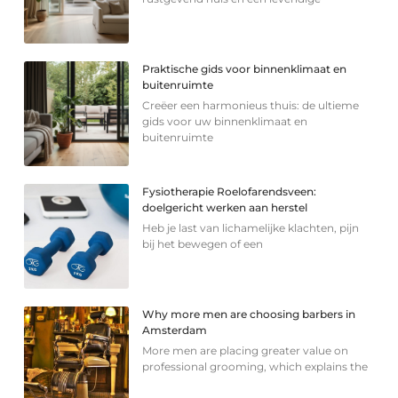
Praktische gids voor binnenklimaat en
buitenruimte
Creëer een harmonieus thuis: de ultieme
gids voor uw binnenklimaat en
buitenruimte
Fysiotherapie Roelofarendsveen:
doelgericht werken aan herstel
Heb je last van lichamelijke klachten, pijn
bij het bewegen of een
Why more men are choosing barbers in
Amsterdam
More men are placing greater value on
professional grooming, which explains the