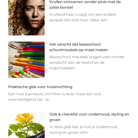
Krullen ontwarren zonder pluis met de
juiste borstel
Krullend haar vraagt om een andere
aanpak dan steil haar. Waar een
Het verschil dat basisschool
schoolmeubels op maat maken
Basisschool meubels krijgen veel minder
aandacht dan de lesstof en de
hulpmiddelen
Praktische gids voor huisinrichting
Een huis (opnieuw) inrichten is leuk, maar kan ook
overweldigend zijn. Je
Gids & checklist voor onderhoud, styling en
groen
In deze gids leer je hoe je onderhoud,
styling en groen slim