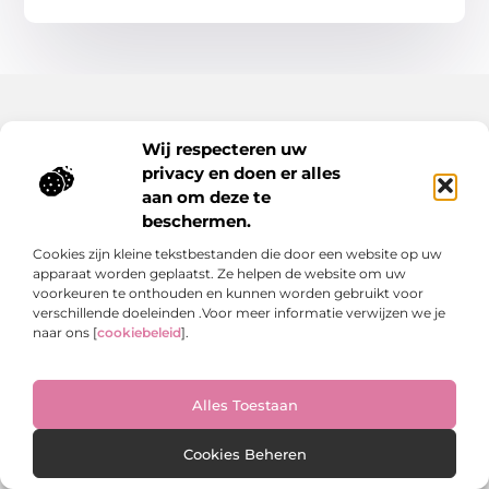
Wij respecteren uw
privacy en doen er alles
aan om deze te
beschermen.
Blogs en artikelen over het echte leven.
Ontdek inspirerende verhalen, herkenbare momenten en
Cookies zijn kleine tekstbestanden die door een website op uw
waardevolle inzichten op BibianHarmsen.nl.
apparaat worden geplaatst. Ze helpen de website om uw
voorkeuren te onthouden en kunnen worden gebruikt voor
Bericht categorie
verschillende doeleinden .Voor meer informatie verwijzen we je
naar ons [
cookiebeleid
].
Onze informatie
Alles Toestaan
Goede backlinks kopen: de stille kracht achter online groei
Hoe kan je online geld verdienen? De echte antwoorden op een veelgestelde vraag
Cookies Beheren