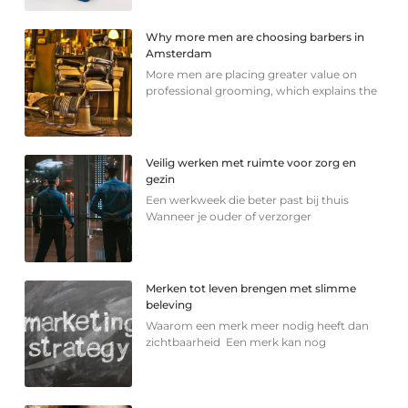
Why more men are choosing barbers in
Amsterdam
More men are placing greater value on
professional grooming, which explains the
Veilig werken met ruimte voor zorg en
gezin
Een werkweek die beter past bij thuis
Wanneer je ouder of verzorger
Merken tot leven brengen met slimme
beleving
Waarom een merk meer nodig heeft dan
zichtbaarheid Een merk kan nog