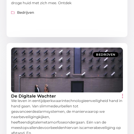
droge huid met zich mee. Ontdek
Bedrijven
BEDRIJVEN
De Digitale Wachter
We leven in eentijdperkwaarintechnologieenveiligheid hand in
hand gaan. Van slimmedeurbellen tot
geavanceerdealarmsystemen, de manierwaarop we
naarbeveiligingkijken,
heefteendigitalemetamorfoseondergaan. Eén van de
meestopvallendevoorbeeldenhiervan iscamerabeveiliging op
afstand. En