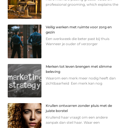
professional grooming, which explains the
Veilig werken met ruimte voor zorg en
gezin
Een werkweek die beter past bij thuis
Wanneer je ouder of verzorger
Merken tot leven brengen met slimme
beleving
Waarom een merk meer nodig heeft dan
zichtbaarheid Een merk kan nog
Krullen ontwarren zonder pluis met de
juiste borstel
Krullend haar vraagt om een andere
aanpak dan steil haar. Waar een