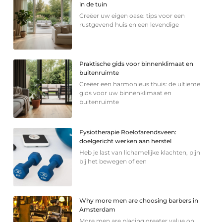
in de tuin
Creëer uw eigen oase: tips voor een
rustgevend huis en een levendige
Praktische gids voor binnenklimaat en
buitenruimte
Creëer een harmonieus thuis: de ultieme
gids voor uw binnenklimaat en
buitenruimte
Fysiotherapie Roelofarendsveen:
doelgericht werken aan herstel
Heb je last van lichamelijke klachten, pijn
bij het bewegen of een
Why more men are choosing barbers in
Amsterdam
More men are placing greater value on