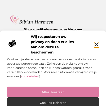
Blogs en artikelen over het echte leven.
Ontdek inspirerende verhalen, herkenbare momenten en
Wij respecteren uw
waardevolle inzichten op BibianHarmsen.nl.
privacy en doen er alles
aan om deze te
Bericht categorie
beschermen.
Cookies zijn kleine tekstbestanden die door een website op uw
apparaat worden geplaatst. Ze helpen de website om uw
Onze informatie
voorkeuren te onthouden en kunnen worden gebruikt voor
verschillende doeleinden .Voor meer informatie verwijzen we je
Goede backlinks kopen: de stille kracht achter online groei
Hoe kan je online geld verdienen? De echte antwoorden op een veelgestelde vraag
naar ons [
cookiebeleid
].
Alles Toestaan
Website index
Cookiebeleid (EU)
@2025 www.bibianharmsen.nl. All Right Reserved.
Cookies Beheren