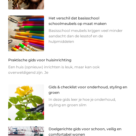
Het verschil dat basisschool
schoolmeubels op maat maken
Basisschool meubels krijgen veel minder
aandacht dan de lesstof en de
hulpmiddelen
Praktische gids voor huisinrichting
Een huis (opnieuw) inrichten is leuk, maar kan ook
overweldigend zijn. Je
Gids & checklist voor onderhoud, styling en
groen
In deze gids leer je hoe je onderhoud,
styling en groen slim
Doelgerichte gids voor schoon, veilig en
comfortabel wonen