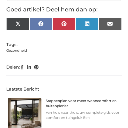
Goed artikel? Deel hem dan op:
X
Facebook
Pinterest
LinkedIn
Email
(Twitter)
Tags:
Gezondheid
Delen:
Laatste Bericht
Stappenplan voor meer wooncomfort en
buitenplezier
Van huis naar thuis: uw complete gids voor
comfort en tuingeluk Een