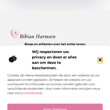
Blogs en artikelen over het echte leven.
Ontdek inspirerende verhalen, herkenbare momenten en
Wij respecteren uw
waardevolle inzichten op BibianHarmsen.nl.
privacy en doen er alles
aan om deze te
Bericht categorie
beschermen.
Cookies zijn kleine tekstbestanden die door een website op uw
apparaat worden geplaatst. Ze helpen de website om uw
Onze informatie
voorkeuren te onthouden en kunnen worden gebruikt voor
verschillende doeleinden .Voor meer informatie verwijzen we je
Goede backlinks kopen: de stille kracht achter online groei
Hoe kan je online geld verdienen? De echte antwoorden op een veelgestelde vraag
naar ons [
cookiebeleid
].
Alles Toestaan