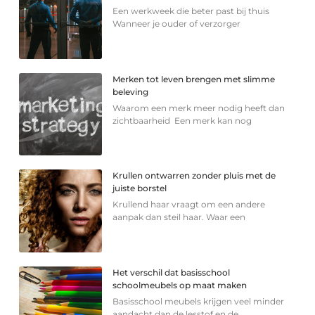
Een werkweek die beter past bij thuis
Wanneer je ouder of verzorger
Merken tot leven brengen met slimme
beleving
Waarom een merk meer nodig heeft dan
zichtbaarheid Een merk kan nog
Krullen ontwarren zonder pluis met de
juiste borstel
Krullend haar vraagt om een andere
aanpak dan steil haar. Waar een
Het verschil dat basisschool
schoolmeubels op maat maken
Basisschool meubels krijgen veel minder
aandacht dan de lesstof en de