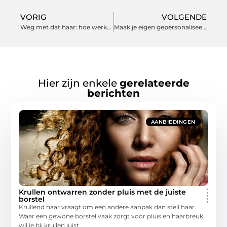
VORIG
VOLGENDE
Weg met dat haar: hoe werken ontharingslasers?
Maak je eigen gepersonaliseerde jute zakken voor de feestdagen
Hier zijn enkele
gerelateerde
berichten
AANBIEDINGEN
Krullen ontwarren zonder pluis met de juiste
borstel
Krullend haar vraagt om een andere aanpak dan steil haar.
Waar een gewone borstel vaak zorgt voor pluis en haarbreuk,
wil je bij krullen juist