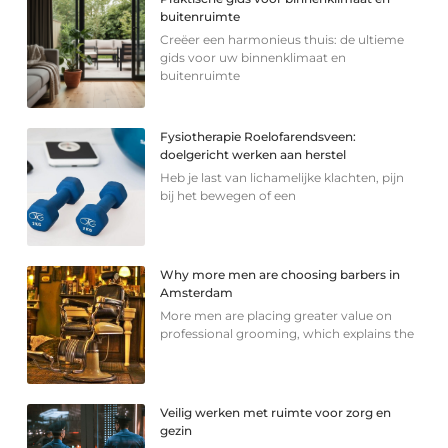
buitenruimte
Creëer een harmonieus thuis: de ultieme
gids voor uw binnenklimaat en
buitenruimte
Fysiotherapie Roelofarendsveen:
doelgericht werken aan herstel
Heb je last van lichamelijke klachten, pijn
bij het bewegen of een
Why more men are choosing barbers in
Amsterdam
More men are placing greater value on
professional grooming, which explains the
Veilig werken met ruimte voor zorg en
gezin