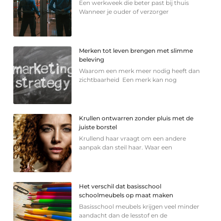
Een werkweek die beter past bij thuis
Wanneer je ouder of verzorger
Merken tot leven brengen met slimme
beleving
Waarom een merk meer nodig heeft dan
zichtbaarheid Een merk kan nog
Krullen ontwarren zonder pluis met de
juiste borstel
Krullend haar vraagt om een andere
aanpak dan steil haar. Waar een
Het verschil dat basisschool
schoolmeubels op maat maken
Basisschool meubels krijgen veel minder
aandacht dan de lesstof en de