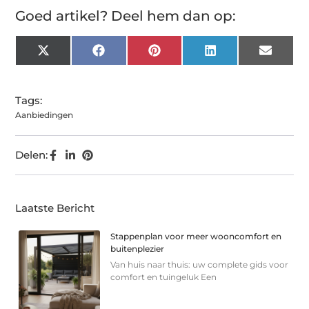
Goed artikel? Deel hem dan op:
X
Facebook
Pinterest
LinkedIn
Email
(Twitter)
Tags:
Aanbiedingen
Delen:
Laatste Bericht
Stappenplan voor meer wooncomfort en
buitenplezier
Van huis naar thuis: uw complete gids voor
comfort en tuingeluk Een