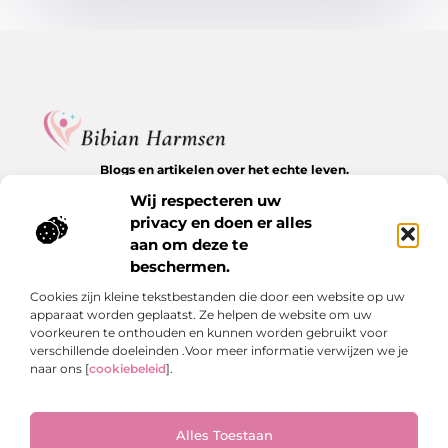
Blogs en artikelen over het echte leven.
Ontdek inspirerende verhalen, herkenbare momenten en
Wij respecteren uw
waardevolle inzichten op BibianHarmsen.nl.
privacy en doen er alles
aan om deze te
Bericht categorie
beschermen.
Cookies zijn kleine tekstbestanden die door een website op uw
apparaat worden geplaatst. Ze helpen de website om uw
Onze informatie
voorkeuren te onthouden en kunnen worden gebruikt voor
verschillende doeleinden .Voor meer informatie verwijzen we je
Goede backlinks kopen: de stille kracht achter online groei
Hoe kan je online geld verdienen? De echte antwoorden op een veelgestelde vraag
naar ons [
cookiebeleid
].
Alles Toestaan
Website index
Cookiebeleid (EU)