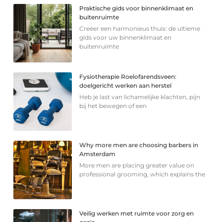
Praktische gids voor binnenklimaat en
buitenruimte
Creëer een harmonieus thuis: de ultieme
gids voor uw binnenklimaat en
buitenruimte
Fysiotherapie Roelofarendsveen:
doelgericht werken aan herstel
Heb je last van lichamelijke klachten, pijn
bij het bewegen of een
Why more men are choosing barbers in
Amsterdam
More men are placing greater value on
professional grooming, which explains the
Veilig werken met ruimte voor zorg en