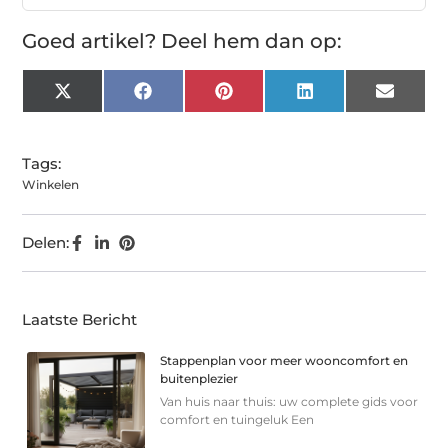
Goed artikel? Deel hem dan op:
X
Facebook
Pinterest
LinkedIn
Email
(Twitter)
Tags:
Winkelen
Delen:
Laatste Bericht
Stappenplan voor meer wooncomfort en
buitenplezier
Van huis naar thuis: uw complete gids voor
comfort en tuingeluk Een