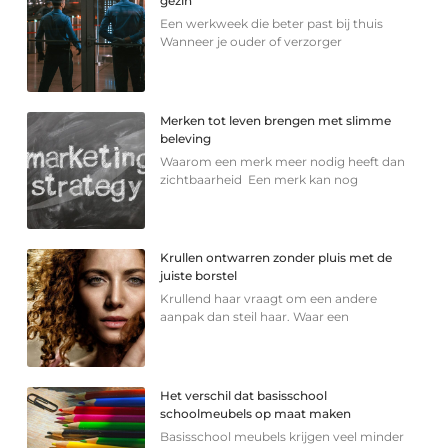
gezin
Een werkweek die beter past bij thuis
Wanneer je ouder of verzorger
Merken tot leven brengen met slimme
beleving
Waarom een merk meer nodig heeft dan
zichtbaarheid Een merk kan nog
Krullen ontwarren zonder pluis met de
juiste borstel
Krullend haar vraagt om een andere
aanpak dan steil haar. Waar een
Het verschil dat basisschool
schoolmeubels op maat maken
Basisschool meubels krijgen veel minder