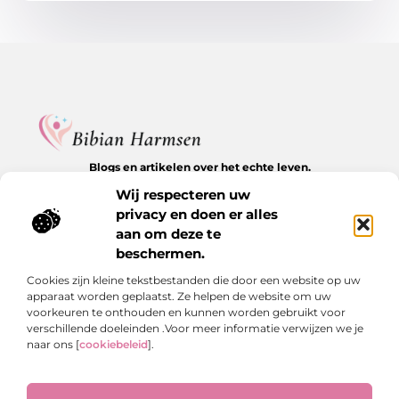
Blogs en artikelen over het echte leven.
Ontdek inspirerende verhalen, herkenbare momenten en
Wij respecteren uw
waardevolle inzichten op BibianHarmsen.nl.
privacy en doen er alles
aan om deze te
Bericht categorie
beschermen.
Cookies zijn kleine tekstbestanden die door een website op uw
apparaat worden geplaatst. Ze helpen de website om uw
Onze informatie
voorkeuren te onthouden en kunnen worden gebruikt voor
verschillende doeleinden .Voor meer informatie verwijzen we je
Goede backlinks kopen: de stille kracht achter online groei
Hoe kan je online geld verdienen? De echte antwoorden op een veelgestelde vraag
naar ons [
cookiebeleid
].