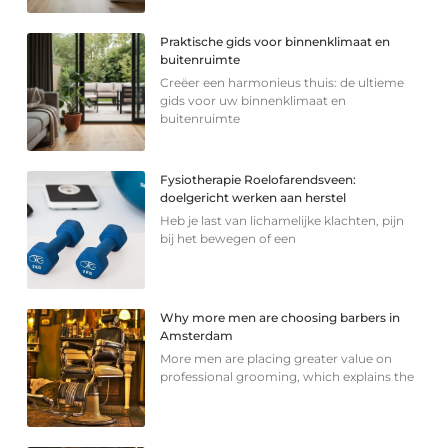
Praktische gids voor binnenklimaat en
buitenruimte
Creëer een harmonieus thuis: de ultieme
gids voor uw binnenklimaat en
buitenruimte
Fysiotherapie Roelofarendsveen:
doelgericht werken aan herstel
Heb je last van lichamelijke klachten, pijn
bij het bewegen of een
Why more men are choosing barbers in
Amsterdam
More men are placing greater value on
professional grooming, which explains the