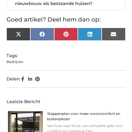
nieuwbouw als bestaande huizen?
Goed artikel? Deel hem dan op:
X
Facebook
Pinterest
LinkedIn
Email
(Twitter)
Tags:
Bedrijven
Delen:
Laatste Bericht
Stappenplan voor meer wooncomfort en
buitenplezier
Van huis naar thuis: uw complete gids voor
comfort en tuingeluk Een