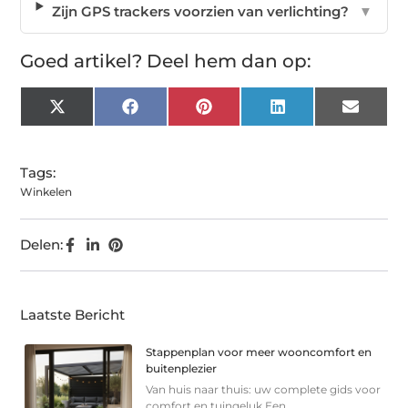
Zijn GPS trackers voorzien van verlichting?
▼
Goed artikel? Deel hem dan op:
X
Facebook
Pinterest
LinkedIn
Email
(Twitter)
Tags:
Winkelen
Delen:
Laatste Bericht
Stappenplan voor meer wooncomfort en
buitenplezier
Van huis naar thuis: uw complete gids voor
comfort en tuingeluk Een