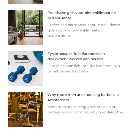
Praktische gids voor binnenklimaat en
buitenruimte
Creëer een harmonieus thuis: de ultieme
gids voor uw binnenklimaat en
buitenruimte
Fysiotherapie Roelofarendsveen:
doelgericht werken aan herstel
Heb je last van lichamelijke klachten, pijn
bij het bewegen of een
Why more men are choosing barbers in
Amsterdam
More men are placing greater value on
professional grooming, which explains the