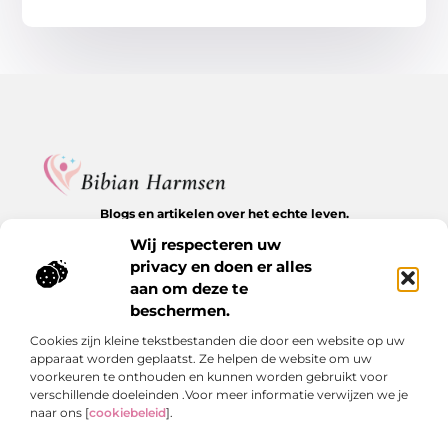
Blogs en artikelen over het echte leven.
Ontdek inspirerende verhalen, herkenbare momenten en
Wij respecteren uw
waardevolle inzichten op BibianHarmsen.nl.
privacy en doen er alles
aan om deze te
Bericht categorie
beschermen.
Cookies zijn kleine tekstbestanden die door een website op uw
apparaat worden geplaatst. Ze helpen de website om uw
Onze informatie
voorkeuren te onthouden en kunnen worden gebruikt voor
verschillende doeleinden .Voor meer informatie verwijzen we je
Goede backlinks kopen: de stille kracht achter online groei
Hoe kan je online geld verdienen? De echte antwoorden op een veelgestelde vraag
naar ons [
cookiebeleid
].