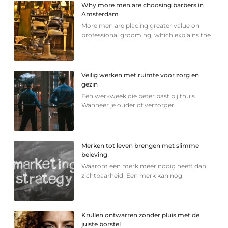
Why more men are choosing barbers in
Amsterdam
More men are placing greater value on
professional grooming, which explains the
Veilig werken met ruimte voor zorg en
gezin
Een werkweek die beter past bij thuis
Wanneer je ouder of verzorger
Merken tot leven brengen met slimme
beleving
Waarom een merk meer nodig heeft dan
zichtbaarheid Een merk kan nog
Krullen ontwarren zonder pluis met de
juiste borstel