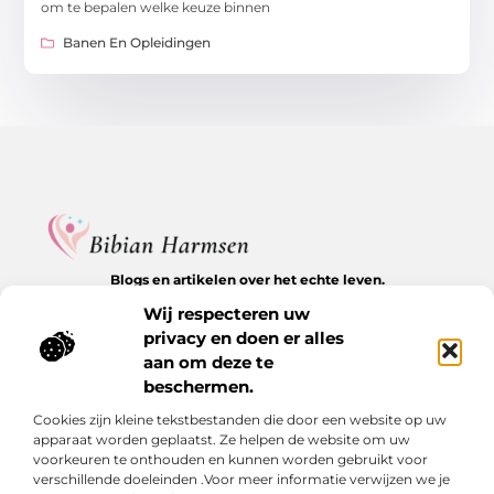
om te bepalen welke keuze binnen
Banen En Opleidingen
Blogs en artikelen over het echte leven.
Ontdek inspirerende verhalen, herkenbare momenten en
Wij respecteren uw
waardevolle inzichten op BibianHarmsen.nl.
privacy en doen er alles
aan om deze te
Bericht categorie
beschermen.
Cookies zijn kleine tekstbestanden die door een website op uw
apparaat worden geplaatst. Ze helpen de website om uw
Onze informatie
voorkeuren te onthouden en kunnen worden gebruikt voor
verschillende doeleinden .Voor meer informatie verwijzen we je
Goede backlinks kopen: de stille kracht achter online groei
Hoe kan je online geld verdienen? De echte antwoorden op een veelgestelde vraag