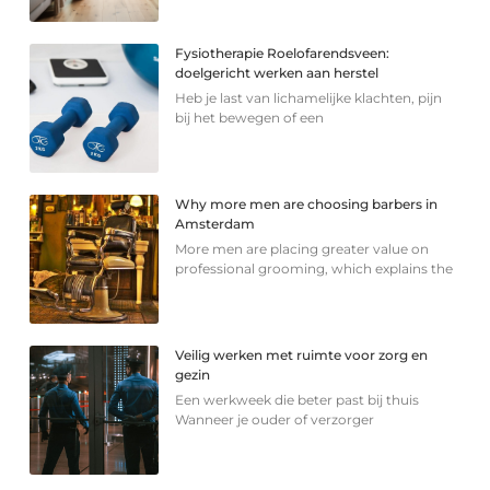
Fysiotherapie Roelofarendsveen:
doelgericht werken aan herstel
Heb je last van lichamelijke klachten, pijn
bij het bewegen of een
Why more men are choosing barbers in
Amsterdam
More men are placing greater value on
professional grooming, which explains the
Veilig werken met ruimte voor zorg en
gezin
Een werkweek die beter past bij thuis
Wanneer je ouder of verzorger