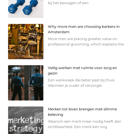
bij het bewegen of een
Why more men are choosing barbers in
Amsterdam
More men are placing greater value on
professional grooming, which explains the
Veilig werken met ruimte voor zorg en
gezin
Een werkweek die beter past bij thuis
Wanneer je ouder of verzorger
Merken tot leven brengen met slimme
beleving
Waarom een merk meer nodig heeft dan
zichtbaarheid Een merk kan nog