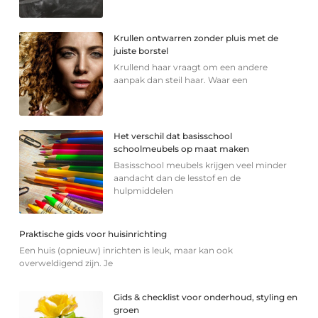
Krullen ontwarren zonder pluis met de
juiste borstel
Krullend haar vraagt om een andere
aanpak dan steil haar. Waar een
Het verschil dat basisschool
schoolmeubels op maat maken
Basisschool meubels krijgen veel minder
aandacht dan de lesstof en de
hulpmiddelen
Praktische gids voor huisinrichting
Een huis (opnieuw) inrichten is leuk, maar kan ook
overweldigend zijn. Je
Gids & checklist voor onderhoud, styling en
groen