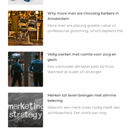
Why more men are choosing barbers in
Amsterdam
More men are placing greater value on
professional grooming, which explains the
Veilig werken met ruimte voor zorg en
gezin
Een werkweek die beter past bij thuis
Wanneer je ouder of verzorger
Merken tot leven brengen met slimme
beleving
Waarom een merk meer nodig heeft dan
zichtbaarheid Een merk kan nog