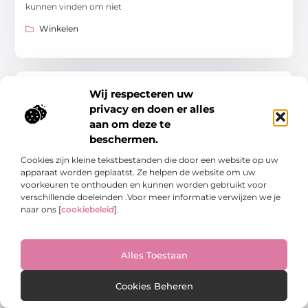
kunnen vinden om niet
Winkelen
Wij respecteren uw
WINKELEN
privacy en doen er alles
aan om deze te
beschermen.
Cookies zijn kleine tekstbestanden die door een website op uw
apparaat worden geplaatst. Ze helpen de website om uw
voorkeuren te onthouden en kunnen worden gebruikt voor
Ontdek de beste drukkerij in Heerenveen voor
verschillende doeleinden .Voor meer informatie verwijzen we je
jouw bedrijf
naar ons [
cookiebeleid
].
In de huidige digitale wereld waarin we steeds meer online
communiceren, blijft drukwerk een belangrijke rol spelen.
Vooral voor lokale bedrijven in Heerenveen is het
Alles Toestaan
Winkelen
Cookies Beheren