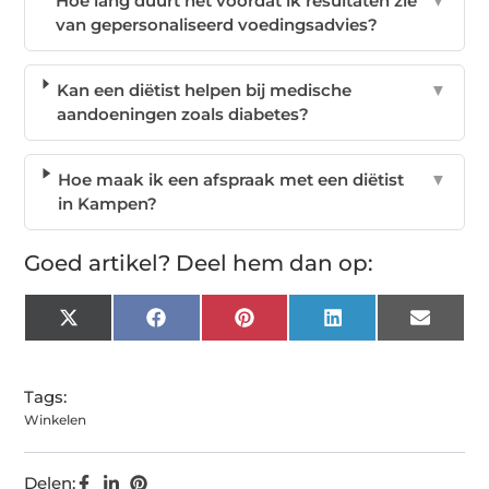
Hoe lang duurt het voordat ik resultaten zie
▼
van gepersonaliseerd voedingsadvies?
Kan een diëtist helpen bij medische
▼
aandoeningen zoals diabetes?
Hoe maak ik een afspraak met een diëtist
▼
in Kampen?
Goed artikel? Deel hem dan op:
X
Facebook
Pinterest
LinkedIn
Email
(Twitter)
Tags:
Winkelen
Delen: