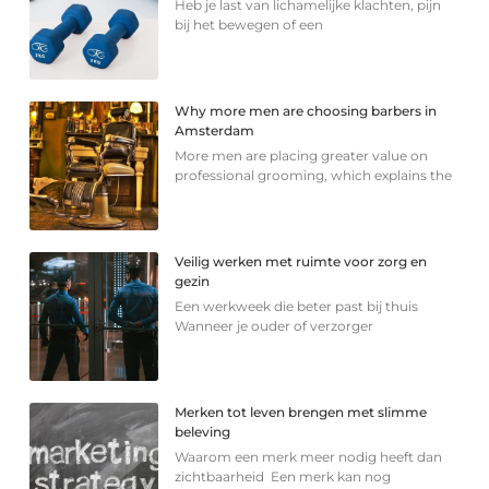
Heb je last van lichamelijke klachten, pijn
bij het bewegen of een
Why more men are choosing barbers in
Amsterdam
More men are placing greater value on
professional grooming, which explains the
Veilig werken met ruimte voor zorg en
gezin
Een werkweek die beter past bij thuis
Wanneer je ouder of verzorger
Merken tot leven brengen met slimme
beleving
Waarom een merk meer nodig heeft dan
zichtbaarheid Een merk kan nog