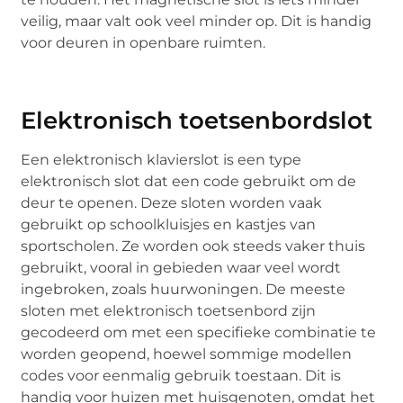
veilig, maar valt ook veel minder op. Dit is handig
voor deuren in openbare ruimten.
Elektronisch toetsenbordslot
Een elektronisch klavierslot is een type
elektronisch slot dat een code gebruikt om de
deur te openen. Deze sloten worden vaak
gebruikt op schoolkluisjes en kastjes van
sportscholen. Ze worden ook steeds vaker thuis
gebruikt, vooral in gebieden waar veel wordt
ingebroken, zoals huurwoningen. De meeste
sloten met elektronisch toetsenbord zijn
gecodeerd om met een specifieke combinatie te
worden geopend, hoewel sommige modellen
codes voor eenmalig gebruik toestaan. Dit is
handig voor huizen met huisgenoten, omdat het