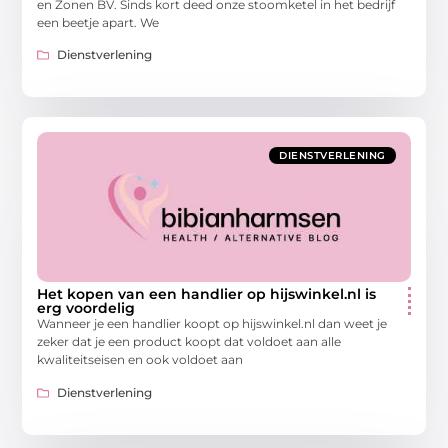
en Zonen BV. Sinds kort deed onze stoomketel in het bedrijf
een beetje apart. We
Dienstverlening
DIENSTVERLENING
Het kopen van een handlier op hijswinkel.nl is
erg voordelig
Wanneer je een handlier koopt op hijswinkel.nl dan weet je
zeker dat je een product koopt dat voldoet aan alle
kwaliteitseisen en ook voldoet aan
Dienstverlening