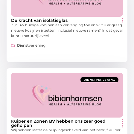
De kracht van isolatieglas
Zijn uw huidige kozijnen aan vervanging toe en wilt u er graag
nieuwe kozijnen inzetten, inclusief nieuwe ramen? In dat geval
kunt u natuurlijk veel
Dienstverlening
DIENSTVERLENING
Kuiper en Zonen BV hebben ons zeer goed
geholpen
Wij hebben laatst de hulp ingeschakeld van het bedrijf Kuiper