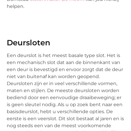
helpen.
Deursloten
Een deurslot is het meest basale type slot. Het is
een mechanisch slot dat aan de binnenkant van
een deur is bevestigd en ervoor zorgt dat de deur
niet van buitenaf kan worden geopend.
Deursloten zijn er in veel verschillende vormen,
maten en stijlen. De meeste deursloten worden
bediend door een eenvoudige draaibeweging; er
is geen sleutel nodig. Als u op zoek bent naar een
basisdeurslot, hebt u verschillende opties. De
eerste is een veerslot. Dit slot bestaat al jaren en is
nog steeds een van de meest voorkomende