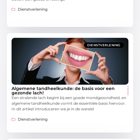
Dienstverlening
DIENSTVERLENING
Algemene tandheelkunde: de basis voor een
gezonde lach!
Een stralende lach begint bij een goede mondgezondheid, en
algemene tandheelkunde vormt de essentiële basis hiervoor.
In dit artikel introduceren we je in de wereld
Dienstverlening