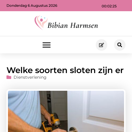
Donderdag 6 Augustus 2026
00:02:27
Welke soorten sloten zijn er
Dienstverlening