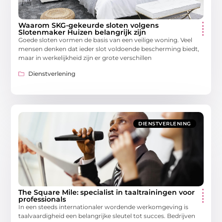
Waarom SKG-gekeurde sloten volgens
Slotenmaker Huizen belangrijk zijn
Goede sloten vormen de basis van een veilige woning. Veel
mensen denken dat ieder slot voldoende bescherming biedt,
maar in werkelijkheid zijn er grote verschillen
Dienstverlening
DIENSTVERLENING
The Square Mile: specialist in taaltrainingen voor
professionals
In een steeds internationaler wordende werkomgeving is
taalvaardigheid een belangrijke sleutel tot succes. Bedrijven