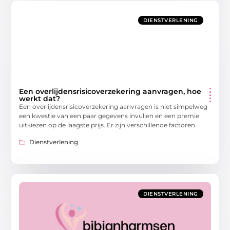
DIENSTVERLENING
Een overlijdensrisicoverzekering aanvragen, hoe
werkt dat?
Een overlijdensrisicoverzekering aanvragen is niet simpelweg
een kwestie van een paar gegevens invullen en een premie
uitkiezen op de laagste prijs. Er zijn verschillende factoren
Dienstverlening
DIENSTVERLENING