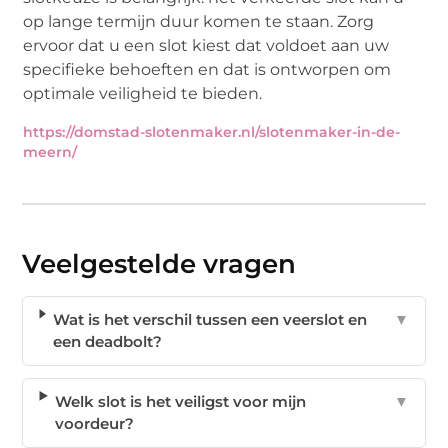
op lange termijn duur komen te staan. Zorg
ervoor dat u een slot kiest dat voldoet aan uw
specifieke behoeften en dat is ontworpen om
optimale veiligheid te bieden.
https://domstad-slotenmaker.nl/slotenmaker-in-de-
meern/
Veelgestelde vragen
Wat is het verschil tussen een veerslot en
▼
een deadbolt?
Welk slot is het veiligst voor mijn
▼
voordeur?