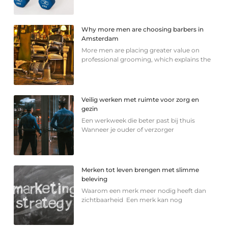
Why more men are choosing barbers in
Amsterdam
More men are placing greater value on
professional grooming, which explains the
Veilig werken met ruimte voor zorg en
gezin
Een werkweek die beter past bij thuis
Wanneer je ouder of verzorger
Merken tot leven brengen met slimme
beleving
Waarom een merk meer nodig heeft dan
zichtbaarheid Een merk kan nog