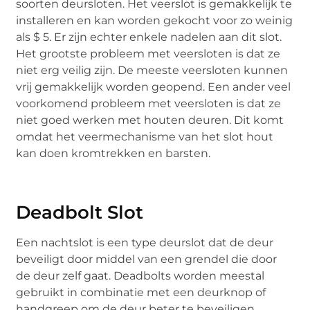
soorten deursloten. Het veerslot is gemakkelijk te
installeren en kan worden gekocht voor zo weinig
als $ 5. Er zijn echter enkele nadelen aan dit slot.
Het grootste probleem met veersloten is dat ze
niet erg veilig zijn. De meeste veersloten kunnen
vrij gemakkelijk worden geopend. Een ander veel
voorkomend probleem met veersloten is dat ze
niet goed werken met houten deuren. Dit komt
omdat het veermechanisme van het slot hout
kan doen kromtrekken en barsten.
Deadbolt Slot
Een nachtslot is een type deurslot dat de deur
beveiligt door middel van een grendel die door
de deur zelf gaat. Deadbolts worden meestal
gebruikt in combinatie met een deurknop of
handgreep om de deur beter te beveiligen.