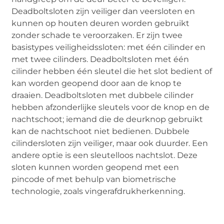
Deadboltsloten zijn veiliger dan veersloten en
kunnen op houten deuren worden gebruikt
zonder schade te veroorzaken. Er zijn twee
basistypes veiligheidssloten: met één cilinder en
met twee cilinders. Deadboltsloten met één
cilinder hebben één sleutel die het slot bedient of
kan worden geopend door aan de knop te
draaien. Deadboltsloten met dubbele cilinder
hebben afzonderlijke sleutels voor de knop en de
nachtschoot; iemand die de deurknop gebruikt
kan de nachtschoot niet bedienen. Dubbele
cilindersloten zijn veiliger, maar ook duurder. Een
andere optie is een sleutelloos nachtslot. Deze
sloten kunnen worden geopend met een
pincode of met behulp van biometrische
technologie, zoals vingerafdrukherkenning.