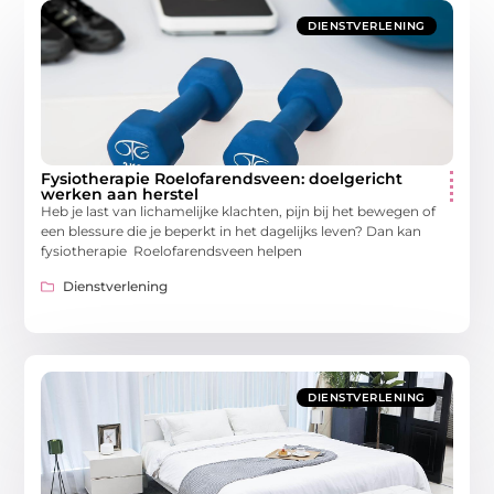
DIENSTVERLENING
Fysiotherapie Roelofarendsveen: doelgericht
werken aan herstel
Heb je last van lichamelijke klachten, pijn bij het bewegen of
een blessure die je beperkt in het dagelijks leven? Dan kan
fysiotherapie Roelofarendsveen helpen
Dienstverlening
DIENSTVERLENING