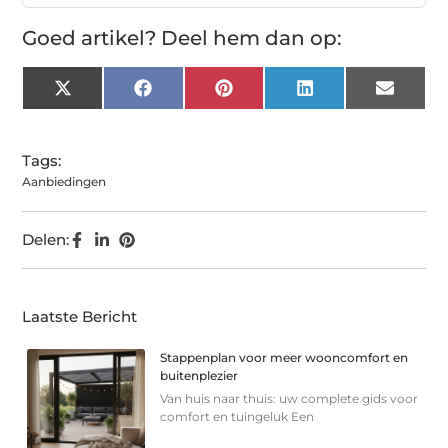
Goed artikel? Deel hem dan op:
X
Facebook
Pinterest
LinkedIn
Email
(Twitter)
Tags:
Aanbiedingen
Delen:
Laatste Bericht
Stappenplan voor meer wooncomfort en
buitenplezier
Van huis naar thuis: uw complete gids voor
comfort en tuingeluk Een