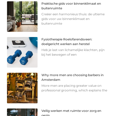
Praktische gids voor binnenklimaat en
buitenruimte
Creëer een harmonieus thuis: de ultieme
gids voor uw binnenklimaat en
buitenruimte
Fysiotherapie Roelofarendsveen:
doelgericht werken aan herstel
Heb je last van lichamelijke klachten, pijn
bij het bewegen of een
Why more men are choosing barbers in
Amsterdam
More men are placing greater value on
professional grooming, which explains the
Veilig werken met ruimte voor zorg en
gezin