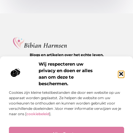
Blogs en artikelen over het echte leven.
Ontdek inspirerende verhalen, herkenbare momenten en
Wij respecteren uw
waardevolle inzichten op BibianHarmsen.nl.
privacy en doen er alles
aan om deze te
Bericht categorie
beschermen.
Cookies zijn kleine tekstbestanden die door een website op uw
apparaat worden geplaatst. Ze helpen de website om uw
Onze informatie
voorkeuren te onthouden en kunnen worden gebruikt voor
verschillende doeleinden .Voor meer informatie verwijzen we je
Goede backlinks kopen: de stille kracht achter online groei
Hoe kan je online geld verdienen? De echte antwoorden op een veelgestelde vraag
naar ons [
cookiebeleid
].