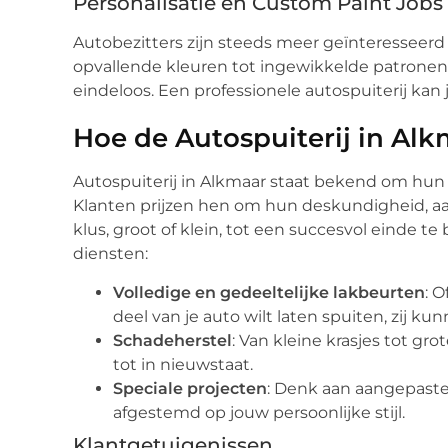
Personalisatie en Custom Paint Jobs
Autobezitters zijn steeds meer geïnteresseerd
opvallende kleuren tot ingewikkelde patronen
eindeloos. Een professionele autospuiterij kan j
Hoe de Autospuiterij in Al
Autospuiterij in Alkmaar staat bekend om hun
Klanten prijzen hen om hun deskundigheid, a
klus, groot of klein, tot een succesvol einde te
diensten:
Volledige en gedeeltelijke lakbeurten
: 
deel van je auto wilt laten spuiten, zij ku
Schadeherstel
: Van kleine krasjes tot gr
tot in nieuwstaat.
Speciale projecten
: Denk aan aangepaste
afgestemd op jouw persoonlijke stijl.
Klantgetuigenissen