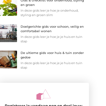
Gids & checklist voor onderhoud, styling
en groen
In deze gids leer je hoe je onderhoud,
styling en groen slim
Doelgerichte gids voor schoon, veilig en
comfortabel wonen
In deze gids leer je hoe je je huis en tuin
stap
De ultieme gids voor huis & tuin zonder
gedoe
In deze gids leer je hoe je je huis en tuin
stap
Registreer je vandaag nog en deel jouw