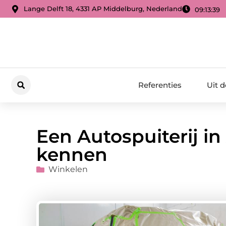
Lange Delft 18, 4331 AP Middelburg, Nederland
09:13:40
Referenties
Uit 
Een Autospuiterij in
kennen
Winkelen