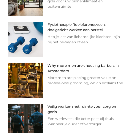
gids voor uw binnenklimaat en
buitenruimte
Fysiotherapie Roelofarendsveen:
doelgericht werken aan herstel
Heb je last van lichamelijke klachten, pijn
bij het bewegen of een
Why more men are choosing barbers in
Amsterdam
More men are placing greater value on
professional grooming, which explains the
Veilig werken met ruimte voor zorg en
gezin
Een werkweek die beter past bij thuis
Wanneer je ouder of verzorger