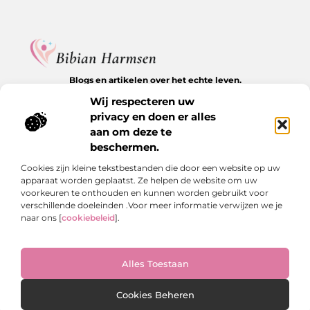
Blogs en artikelen over het echte leven.
Ontdek inspirerende verhalen, herkenbare momenten en
Wij respecteren uw
waardevolle inzichten op BibianHarmsen.nl.
privacy en doen er alles
aan om deze te
Bericht categorie
beschermen.
Cookies zijn kleine tekstbestanden die door een website op uw
apparaat worden geplaatst. Ze helpen de website om uw
Onze informatie
voorkeuren te onthouden en kunnen worden gebruikt voor
verschillende doeleinden .Voor meer informatie verwijzen we je
Goede backlinks kopen: de stille kracht achter online groei
Hoe kan je online geld verdienen? De echte antwoorden op een veelgestelde vraag
naar ons [
cookiebeleid
].
Alles Toestaan
Website index
Cookiebeleid (EU)
@2025 www.bibianharmsen.nl. All Right Reserved.
Cookies Beheren