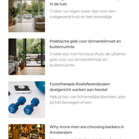
in de tuin
Creëer uw eigen oase: tips voor een
rustgevend huis en een levendige
Praktische gids voor binnenklimaat en
buitenruimte
Creëer een harmonieus thuis: de ultieme
gids voor uw binnenklimaat en
buitenruimte
Fysiotherapie Roelofarendsveen:
doelgericht werken aan herstel
Heb je last van lichamelijke klachten, pijn
bij het bewegen of een
Why more men are choosing barbers in
Amsterdam