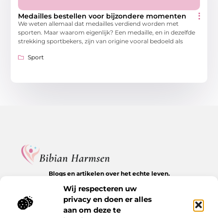
Medailles bestellen voor bijzondere momenten
We weten allemaal dat medailles verdiend worden met
sporten. Maar waarom eigenlijk? Een medaille, en in dezelfde
strekking sportbekers, zijn van origine vooral bedoeld als
Sport
Blogs en artikelen over het echte leven.
Ontdek inspirerende verhalen, herkenbare momenten en
Wij respecteren uw
waardevolle inzichten op BibianHarmsen.nl.
privacy en doen er alles
aan om deze te
Bericht categorie