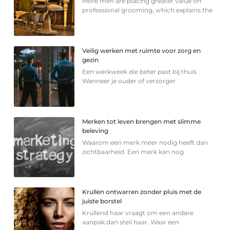
More men are placing greater value on
professional grooming, which explains the
Veilig werken met ruimte voor zorg en
gezin
Een werkweek die beter past bij thuis
Wanneer je ouder of verzorger
Merken tot leven brengen met slimme
beleving
Waarom een merk meer nodig heeft dan
zichtbaarheid Een merk kan nog
Krullen ontwarren zonder pluis met de
juiste borstel
Krullend haar vraagt om een andere
aanpak dan steil haar. Waar een