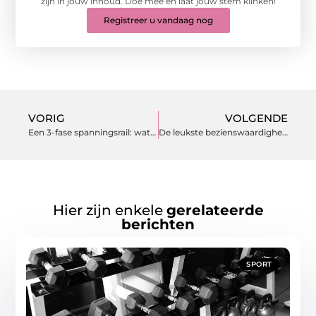
zijn in jouw inhoud. Doe mee en laat jouw stem klinken!
Registreer u vandaag nog
VORIG
VOLGENDE
Een 3-fase spanningsrail: wat is het en waarom is het een goede keuze?
De leukste bezienswaardigheden om met de auto te bezoeken in Faro
Hier zijn enkele
gerelateerde
berichten
SPORT