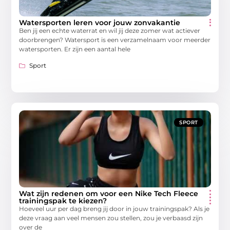
Watersporten leren voor jouw zonvakantie
Ben jij een echte waterrat en wil jij deze zomer wat actiever
doorbrengen? Watersport is een verzamelnaam voor meerder
watersporten. Er zijn een aantal hele
Sport
SPORT
Wat zijn redenen om voor een Nike Tech Fleece
trainingspak te kiezen?
Hoeveel uur per dag breng jij door in jouw trainingspak? Als je
deze vraag aan veel mensen zou stellen, zou je verbaasd zijn
over de