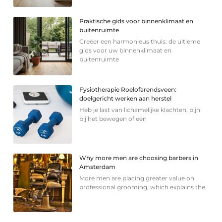
Praktische gids voor binnenklimaat en
buitenruimte
Creëer een harmonieus thuis: de ultieme
gids voor uw binnenklimaat en
buitenruimte
Fysiotherapie Roelofarendsveen:
doelgericht werken aan herstel
Heb je last van lichamelijke klachten, pijn
bij het bewegen of een
Why more men are choosing barbers in
Amsterdam
More men are placing greater value on
professional grooming, which explains the