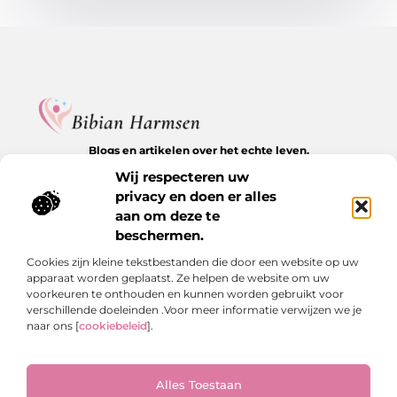
Blogs en artikelen over het echte leven.
Ontdek inspirerende verhalen, herkenbare momenten en
Wij respecteren uw
waardevolle inzichten op BibianHarmsen.nl.
privacy en doen er alles
aan om deze te
Bericht categorie
beschermen.
Cookies zijn kleine tekstbestanden die door een website op uw
apparaat worden geplaatst. Ze helpen de website om uw
Onze informatie
voorkeuren te onthouden en kunnen worden gebruikt voor
verschillende doeleinden .Voor meer informatie verwijzen we je
Goede backlinks kopen: de stille kracht achter online groei
Hoe kan je online geld verdienen? De echte antwoorden op een veelgestelde vraag
naar ons [
cookiebeleid
].
Alles Toestaan
Website index
Cookiebeleid (EU)