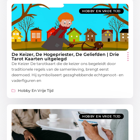
HOBBY EN VRIJE TIJD
De Keizer, De Hogepriester, De Geliefden | Drie
Tarot Kaarten uitgelegd
De Keizer De tarotkaart die de keizer ons begeleidt door
traditionele regels van de samenleving, brengt eerst
deemoed. Hij symboliseert gezaghebbende echtgenoot- en
vaderfiguren en
Hobby En Vrije Tijd
HOBBY EN VRIJE TIJD