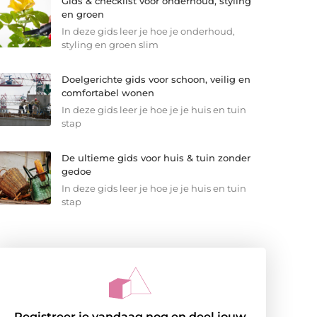
Gids & checklist voor onderhoud, styling
en groen
In deze gids leer je hoe je onderhoud,
styling en groen slim
Doelgerichte gids voor schoon, veilig en
comfortabel wonen
In deze gids leer je hoe je je huis en tuin
stap
De ultieme gids voor huis & tuin zonder
gedoe
In deze gids leer je hoe je je huis en tuin
stap
Registreer je vandaag nog en deel jouw