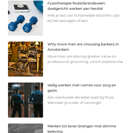
Fysiotherapie Roelofarendsveen:
doelgericht werken aan herstel
Heb je last van lichamelijke klachten, pijn
bij het bewegen of een
Why more men are choosing barbers in
Amsterdam
More men are placing greater value on
professional grooming, which explains the
Veilig werken met ruimte voor zorg en
gezin
Een werkweek die beter past bij thuis
Wanneer je ouder of verzorger
Merken tot leven brengen met slimme
beleving