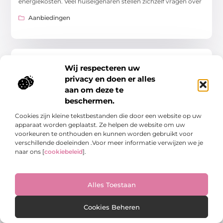
energiekosten. Veel huiseigenaren stellen zichzelf vragen over
Aanbiedingen
Wij respecteren uw
AANBIEDINGEN
privacy en doen er alles
aan om deze te
beschermen.
Cookies zijn kleine tekstbestanden die door een website op uw
apparaat worden geplaatst. Ze helpen de website om uw
voorkeuren te onthouden en kunnen worden gebruikt voor
Voeten Om Te Vieren: Ontdek De Wereld Van
verschillende doeleinden .Voor meer informatie verwijzen we je
Pedicure Hoorn
naar ons [
cookiebeleid
].
Waarom Een Pedicure In Hoorn? Welkom bij het ultieme
verwenmoment voor je voeten! Pedicure Hoorn biedt een
allesomvattende ervaring die verder gaat dan alleen
nagelverzorging.
Alles Toestaan
Aanbiedingen
Cookies Beheren