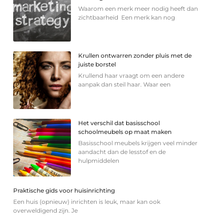
Waarom een merk meer nodig heeft dan
zichtbaarheid Een merk kan nog
Krullen ontwarren zonder pluis met de
juiste borstel
Krullend haar vraagt om een andere
aanpak dan steil haar. Waar een
Het verschil dat basisschool
schoolmeubels op maat maken
Basisschool meubels krijgen veel minder
aandacht dan de lesstof en de
hulpmiddelen
Praktische gids voor huisinrichting
Een huis (opnieuw) inrichten is leuk, maar kan ook
overweldigend zijn. Je