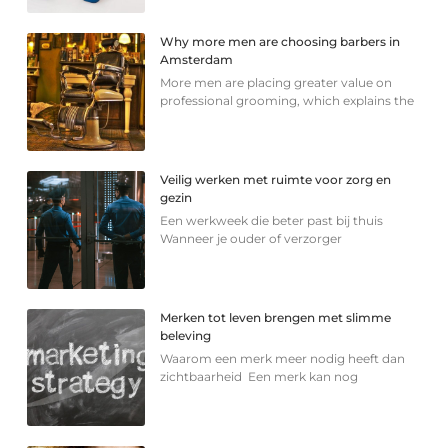
Why more men are choosing barbers in
Amsterdam
More men are placing greater value on
professional grooming, which explains the
Veilig werken met ruimte voor zorg en
gezin
Een werkweek die beter past bij thuis
Wanneer je ouder of verzorger
Merken tot leven brengen met slimme
beleving
Waarom een merk meer nodig heeft dan
zichtbaarheid Een merk kan nog