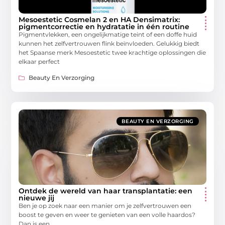
Mesoestetic Cosmelan 2 en HA Densimatrix:
pigmentcorrectie en hydratatie in één routine
Pigmentvlekken, een ongelijkmatige teint of een doffe huid
kunnen het zelfvertrouwen flink beïnvloeden. Gelukkig biedt
het Spaanse merk Mesoestetic twee krachtige oplossingen die
elkaar perfect
Beauty En Verzorging
BEAUTY EN VERZORGING
Ontdek de wereld van haar transplantatie: een
nieuwe jij
Ben je op zoek naar een manier om je zelfvertrouwen een
boost te geven en weer te genieten van een volle haardos?
Dan is een