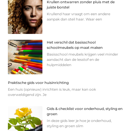
Krullen ontwarren zonder pluis met de
juiste borstel
Krullend haar vraagt om een andere
aanpak dan steil haar. Waar een
Het verschil dat basisschool
schoolmeubels op maat maken
Basisschool meubels krijgen veel minder
aandacht dan de lesstof en de
hulpmiddelen
Praktische gids voor huisinrichting
Een huis (opnieuw) inrichten is leuk, maar kan ook
overweldigend zijn. Je
Gids & checklist voor onderhoud, styling en
groen
In deze gids leer je hoe je onderhoud,
styling en groen slim