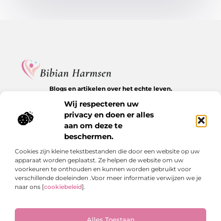
Blogs en artikelen over het echte leven.
Ontdek inspirerende verhalen, herkenbare momenten en
Wij respecteren uw
waardevolle inzichten op BibianHarmsen.nl.
privacy en doen er alles
aan om deze te
Bericht categorie
beschermen.
Cookies zijn kleine tekstbestanden die door een website op uw
apparaat worden geplaatst. Ze helpen de website om uw
Onze informatie
voorkeuren te onthouden en kunnen worden gebruikt voor
verschillende doeleinden .Voor meer informatie verwijzen we je
Goede backlinks kopen: de stille kracht achter online groei
Hoe kan je online geld verdienen? De echte antwoorden op een veelgestelde vraag
naar ons [
cookiebeleid
].
Alles Toestaan