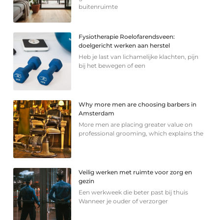
buitenruimte
Fysiotherapie Roelofarendsveen:
doelgericht werken aan herstel
Heb je last van lichamelijke klachten, pijn
bij het bewegen of een
Why more men are choosing barbers in
Amsterdam
More men are placing greater value on
professional grooming, which explains the
Veilig werken met ruimte voor zorg en
gezin
Een werkweek die beter past bij thuis
Wanneer je ouder of verzorger