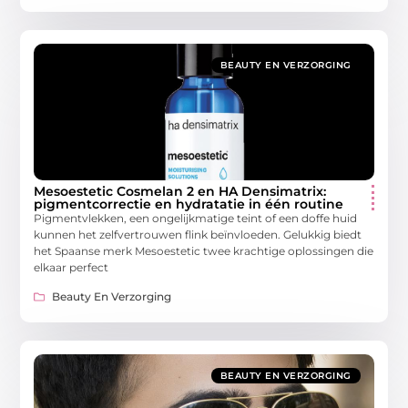
BEAUTY EN VERZORGING
Mesoestetic Cosmelan 2 en HA Densimatrix:
pigmentcorrectie en hydratatie in één routine
Pigmentvlekken, een ongelijkmatige teint of een doffe huid
kunnen het zelfvertrouwen flink beïnvloeden. Gelukkig biedt
het Spaanse merk Mesoestetic twee krachtige oplossingen die
elkaar perfect
Beauty En Verzorging
BEAUTY EN VERZORGING