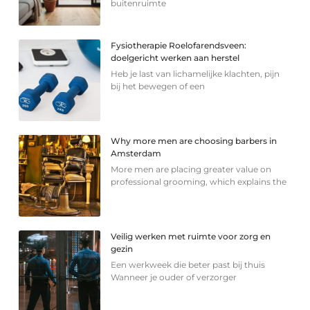
buitenruimte
Fysiotherapie Roelofarendsveen:
doelgericht werken aan herstel
Heb je last van lichamelijke klachten, pijn
bij het bewegen of een
Why more men are choosing barbers in
Amsterdam
More men are placing greater value on
professional grooming, which explains the
Veilig werken met ruimte voor zorg en
gezin
Een werkweek die beter past bij thuis
Wanneer je ouder of verzorger