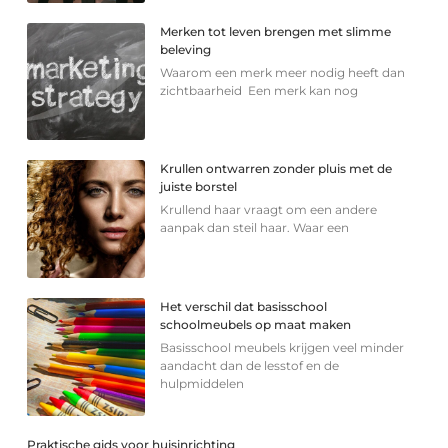
Merken tot leven brengen met slimme
beleving
Waarom een merk meer nodig heeft dan
zichtbaarheid Een merk kan nog
Krullen ontwarren zonder pluis met de
juiste borstel
Krullend haar vraagt om een andere
aanpak dan steil haar. Waar een
Het verschil dat basisschool
schoolmeubels op maat maken
Basisschool meubels krijgen veel minder
aandacht dan de lesstof en de
hulpmiddelen
Praktische gids voor huisinrichting