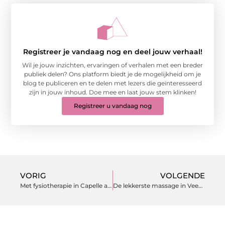
Registreer je vandaag nog en deel jouw verhaal!
Wil je jouw inzichten, ervaringen of verhalen met een breder
publiek delen? Ons platform biedt je de mogelijkheid om je
blog te publiceren en te delen met lezers die geïnteresseerd
zijn in jouw inhoud. Doe mee en laat jouw stem klinken!
Registreer u vandaag nog
VORIG
VOLGENDE
Met fysiotherapie in Capelle aan den IJssel worden uw klachten snel verholpen
De lekkerste massage in Veenendaal krijg je bij massagepraktijk Surrender