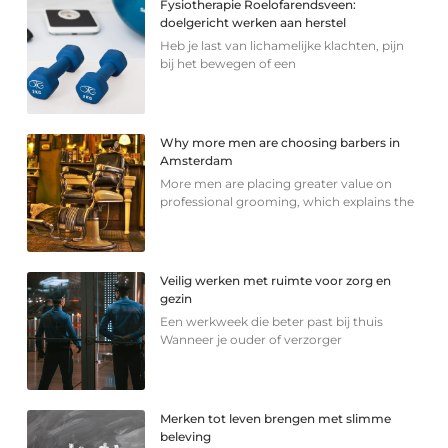
Fysiotherapie Roelofarendsveen:
doelgericht werken aan herstel
Heb je last van lichamelijke klachten, pijn
bij het bewegen of een
Why more men are choosing barbers in
Amsterdam
More men are placing greater value on
professional grooming, which explains the
Veilig werken met ruimte voor zorg en
gezin
Een werkweek die beter past bij thuis
Wanneer je ouder of verzorger
Merken tot leven brengen met slimme
beleving