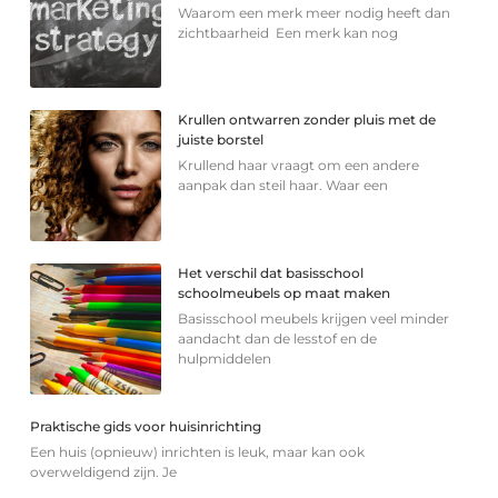
Waarom een merk meer nodig heeft dan
zichtbaarheid Een merk kan nog
Krullen ontwarren zonder pluis met de
juiste borstel
Krullend haar vraagt om een andere
aanpak dan steil haar. Waar een
Het verschil dat basisschool
schoolmeubels op maat maken
Basisschool meubels krijgen veel minder
aandacht dan de lesstof en de
hulpmiddelen
Praktische gids voor huisinrichting
Een huis (opnieuw) inrichten is leuk, maar kan ook
overweldigend zijn. Je