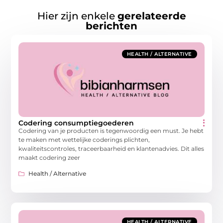
Hier zijn enkele
gerelateerde
berichten
HEALTH / ALTERNATIVE
Codering consumptiegoederen
Codering van je producten is tegenwoordig een must. Je hebt
te maken met wettelijke coderings plichten,
kwaliteitscontroles, traceerbaarheid en klantenadvies. Dit alles
maakt codering zeer
Health / Alternative
HEALTH / ALTERNATIVE