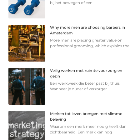
bij het bewegen of een
Why more men are choosing barbers in
Amsterdam
More men are placing greater value on
professional grooming, which explains the
Veilig werken met ruimte voor zorg en
gezin
Een werkweek die beter past bij thuis
Wanneer je ouder of verzorger
Merken tot leven brengen met slimme
beleving
Waarom een merk meer nodig heeft dan
zichtbaarheid Een merk kan nog