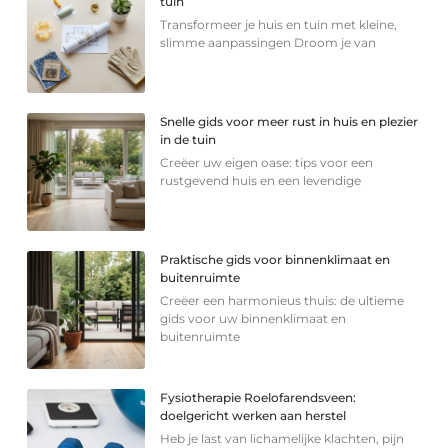
tuin
Transformeer je huis en tuin met kleine,
slimme aanpassingen Droom je van
Snelle gids voor meer rust in huis en plezier
in de tuin
Creëer uw eigen oase: tips voor een
rustgevend huis en een levendige
Praktische gids voor binnenklimaat en
buitenruimte
Creëer een harmonieus thuis: de ultieme
gids voor uw binnenklimaat en
buitenruimte
Fysiotherapie Roelofarendsveen:
doelgericht werken aan herstel
Heb je last van lichamelijke klachten, pijn