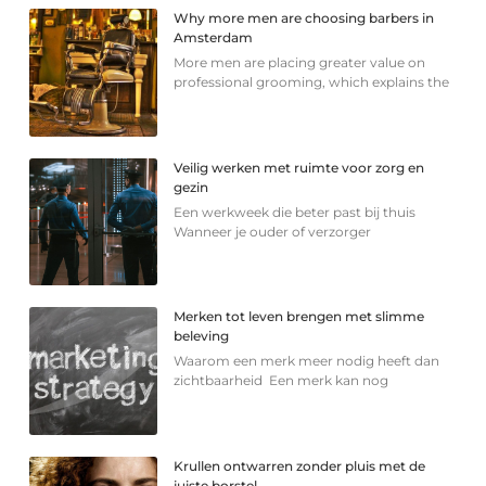
Why more men are choosing barbers in
Amsterdam
More men are placing greater value on
professional grooming, which explains the
Veilig werken met ruimte voor zorg en
gezin
Een werkweek die beter past bij thuis
Wanneer je ouder of verzorger
Merken tot leven brengen met slimme
beleving
Waarom een merk meer nodig heeft dan
zichtbaarheid Een merk kan nog
Krullen ontwarren zonder pluis met de
juiste borstel