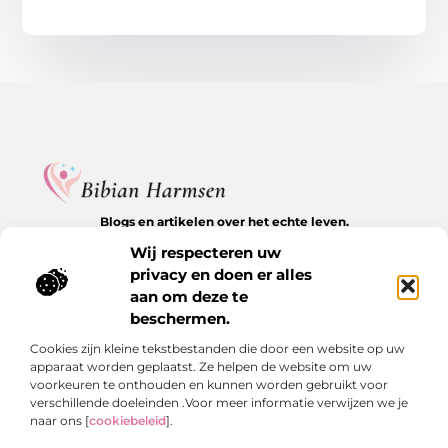
Blogs en artikelen over het echte leven.
Ontdek inspirerende verhalen, herkenbare momenten en
Wij respecteren uw
waardevolle inzichten op BibianHarmsen.nl.
privacy en doen er alles
aan om deze te
Bericht categorie
beschermen.
Cookies zijn kleine tekstbestanden die door een website op uw
apparaat worden geplaatst. Ze helpen de website om uw
Onze informatie
voorkeuren te onthouden en kunnen worden gebruikt voor
verschillende doeleinden .Voor meer informatie verwijzen we je
Goede backlinks kopen: de stille kracht achter online groei
Hoe kan je online geld verdienen? De echte antwoorden op een veelgestelde vraag
naar ons [
cookiebeleid
].