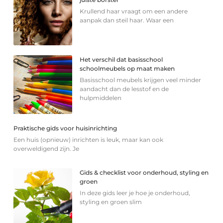
Krullend haar vraagt om een andere
aanpak dan steil haar. Waar een
Het verschil dat basisschool
schoolmeubels op maat maken
Basisschool meubels krijgen veel minder
aandacht dan de lesstof en de
hulpmiddelen
Praktische gids voor huisinrichting
Een huis (opnieuw) inrichten is leuk, maar kan ook
overweldigend zijn. Je
Gids & checklist voor onderhoud, styling en
groen
In deze gids leer je hoe je onderhoud,
styling en groen slim